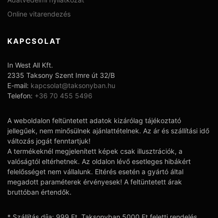
Online vitarendezés
KAPCSOLAT
In West All Kft.
2335 Taksony Szent Imre út 32/B
E-mail:
kapcsolat@taksonyban.hu
Telefon:
+36 70 455 5496
A weboldalon feltüntetett adatok kizárólag tájékoztató
jellegűek, nem minősülnek ajánlattételnek. Az ár és szállítási idő
változás jogát fenntartjuk!
A termékeknél megjelenített képek csak illusztrációk, a
valóságtól eltérhetnek. Az oldalon lévő esetleges hibákért
felelősséget nem vállalunk. Eltérés esetén a gyártó által
megadott paraméterek érvényesek! A feltüntetett árak
bruttóban értendők.
* Szállítás díja: 999 Ft. Taksonyban 5000 Ft feletti rendelés