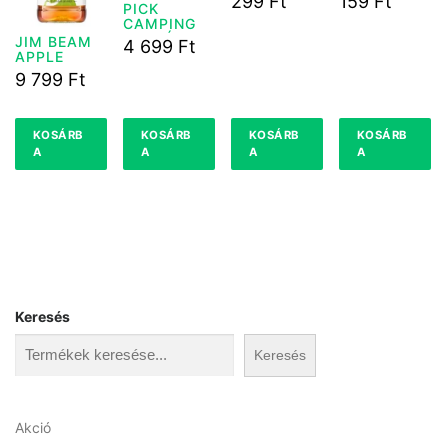
299
Ft
159
Ft
PICK
GYÜMLÖCS
CAMPING
85G
SZALÁMI
JIM BEAM
4 699
Ft
1KG
APPLE
LIQUEUR
9 799
Ft
0,7L DRS
KOSÁRB
KOSÁRB
KOSÁRB
KOSÁRB
A
A
A
A
Keresés
Keresés
A
Akció
k