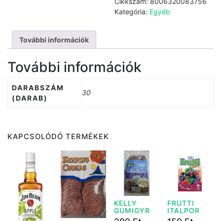
Cikkszám:
8006320083756
30
Kategória:
Egyéb
db
mennyiség
További információk
További információk
DARABSZÁM
30
(DARAB)
KAPCSOLÓDÓ TERMÉKEK
KELLY
FRUTTI
GUMIGYR
ITALPOR
100G 70
ERDEI