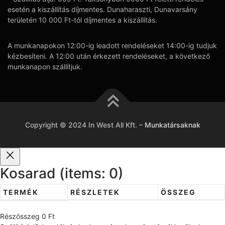
esetén a kiszállítás díjmentes. Dunaharaszti, Dunavarsány
területén 10 000 Ft-tól díjmentes a kiszállítás.
A munkanapokon 12:00-ig leadott rendeléseket 14:00-ig tudjuk
kézbesíteni. A 12:00 után érkezett rendeléseket, a következő
munkanapon szállítjuk.
Copyright © 2024 In West All Kft.
–
Munkatársaknak
Kosarad
(items: 0)
TERMÉK
RÉSZLETEK
ÖSSZEG
T
Részösszeg
0 Ft
e