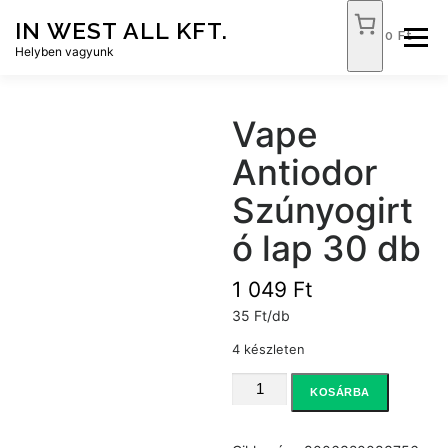
Tovább
IN WEST ALL KFT.
a
0 Ft
Menü
tartalomhoz
Helyben vagyunk
FÓKUSZ ÉLELMISZER
TÓPART ABC
Vape
Antiodor
NEMZETI DOHÁNYBOLT
SZOLGÁLTATÁSOK
Szúnyogirt
ó lap 30 db
KAPCSOLAT
WEB SHOP
1 049
Ft
35 Ft/db
4 készleten
Vape
KOSÁRBA
Antiodor
Szúnyogirtó
lap