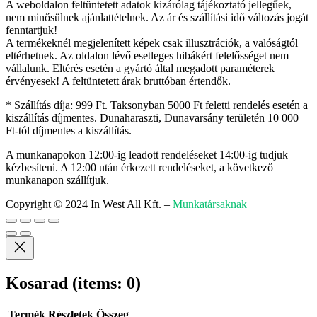
A weboldalon feltüntetett adatok kizárólag tájékoztató jellegűek,
nem minősülnek ajánlattételnek. Az ár és szállítási idő változás jogát
fenntartjuk!
A termékeknél megjelenített képek csak illusztrációk, a valóságtól
eltérhetnek. Az oldalon lévő esetleges hibákért felelősséget nem
vállalunk. Eltérés esetén a gyártó által megadott paraméterek
érvényesek! A feltüntetett árak bruttóban értendők.
* Szállítás díja: 999 Ft. Taksonyban 5000 Ft feletti rendelés esetén a
kiszállítás díjmentes. Dunaharaszti, Dunavarsány területén 10 000
Ft-tól díjmentes a kiszállítás.
A munkanapokon 12:00-ig leadott rendeléseket 14:00-ig tudjuk
kézbesíteni. A 12:00 után érkezett rendeléseket, a következő
munkanapon szállítjuk.
Copyright © 2024 In West All Kft.
–
Munkatársaknak
Kosarad
(items: 0)
Termék
Részletek
Összeg