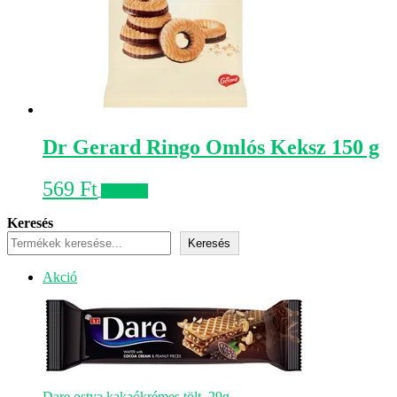
Dr Gerard Ringo Omlós Keksz 150 g
569
Ft
Kosárba
Keresés
Keresés
Akciós
Akció
termék
Dare ostya kakaókrémes tölt. 29g