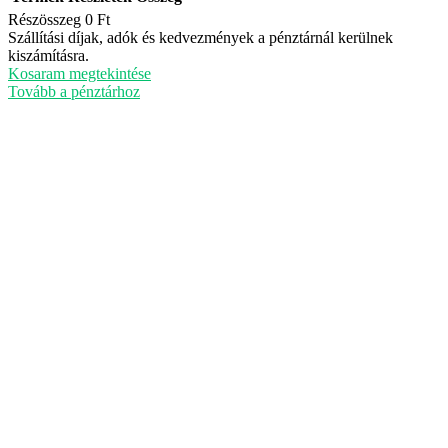
Részösszeg
0 Ft
Termékek
Szállítási díjak, adók és kedvezmények a pénztárnál kerülnek
kiszámításra.
a
Kosaram megtekintése
kosárban
Tovább a pénztárhoz