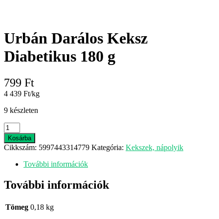
Urbán Darálos Keksz
Diabetikus 180 g
799
Ft
4 439 Ft/kg
9 készleten
Urbán
Darálos
Kosárba
Keksz
Cikkszám:
5997443314779
Kategória:
Kekszek, nápolyik
Diabetikus
180
További információk
g
mennyiség
További információk
Tömeg
0,18 kg