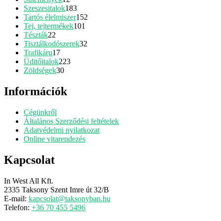
termék
183
Szeszesitalok
183
termék
152
Tartós élelmiszer
152
101
termék
Tej, tejtermékek
101
22
termék
Tészták
22
termék
32
Tisztálkodószerek
32
17
termék
Trafikáru
17
termék
223
Üditőitalok
223
30
termék
Zöldségek
30
termék
Információk
Cégünkről
Általános Szerződési feltételek
Adatvédelmi nyilatkozat
Online vitarendezés
Kapcsolat
In West All Kft.
2335 Taksony Szent Imre út 32/B
E-mail:
kapcsolat@taksonyban.hu
Telefon:
+36 70 455 5496