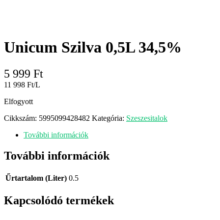
Unicum Szilva 0,5L 34,5%
5 999
Ft
11 998 Ft/L
Elfogyott
Cikkszám:
5995099428482
Kategória:
Szeszesitalok
További információk
További információk
Űrtartalom (Liter)
0.5
Kapcsolódó termékek