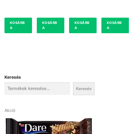
KOSÁRB
KOSÁRB
KOSÁRB
KOSÁRB
A
A
A
A
Keresés
Keresés
A
Akció
k
c
i