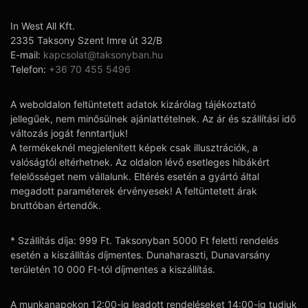
In West All Kft.
2335 Taksony Szent Imre út 32/B
E-mail:
kapcsolat@taksonyban.hu
Telefon:
+36 70 455 5496
A weboldalon feltüntetett adatok kizárólag tájékoztató
jellegűek, nem minősülnek ajánlattételnek. Az ár és szállítási idő
változás jogát fenntartjuk!
A termékeknél megjelenített képek csak illusztrációk, a
valóságtól eltérhetnek. Az oldalon lévő esetleges hibákért
felelősséget nem vállalunk. Eltérés esetén a gyártó által
megadott paraméterek érvényesek! A feltüntetett árak
bruttóban értendők.
* Szállítás díja: 999 Ft. Taksonyban 5000 Ft feletti rendelés
esetén a kiszállítás díjmentes. Dunaharaszti, Dunavarsány
területén 10 000 Ft-tól díjmentes a kiszállítás.
A munkanapokon 12:00-ig leadott rendeléseket 14:00-ig tudjuk