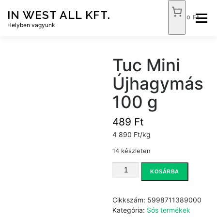
Tovább
IN WEST ALL KFT.
a
0 Ft
Menü
tartalomhoz
Helyben vagyunk
FÓKUSZ ÉLELMISZER
TÓPART ABC
Tuc Mini
Újhagymás
NEMZETI DOHÁNYBOLT
SZOLGÁLTATÁSOK
100 g
489
Ft
KAPCSOLAT
WEB SHOP
4 890 Ft/kg
14 készleten
Tuc
KOSÁRBA
Mini
Újhagymás
100
Cikkszám:
5998711389000
g
Kategória:
Sós termékek