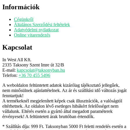
Információk
Cégünkről
Általános Szerződési feltételek
Adatvédelmi nyilatkozat
Online vitarendezés
Kapcsolat
In West All Kft.
2335 Taksony Szent Imre út 32/B
E-mail:
kapcsolat@taksonyban.hu
Telefon:
+36 70 455 5496
A weboldalon feltüntetett adatok kizárólag tájékoztató jellegűek,
nem minősülnek ajánlattételnek. Az ár és szállítási idő változás jogát
fenntartjuk!
A termékeknél megjelenített képek csak illusztrációk, a valóságtól
eltérhetnek. Az oldalon lévő esetleges hibákért felelősséget nem
vállalunk. Eltérés esetén a gyártó által megadott paraméterek
érvényesek! A feltüntetett árak bruttóban értendők.
* Szállítás díja: 999 Ft. Taksonyban 5000 Ft feletti rendelés esetén a