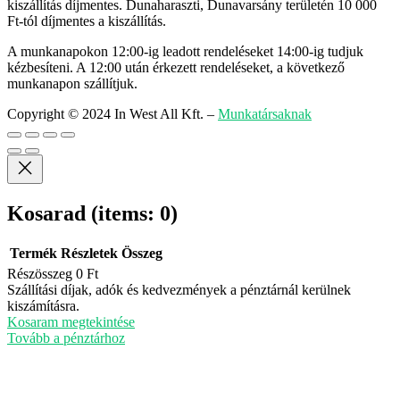
kiszállítás díjmentes. Dunaharaszti, Dunavarsány területén 10 000
Ft-tól díjmentes a kiszállítás.
A munkanapokon 12:00-ig leadott rendeléseket 14:00-ig tudjuk
kézbesíteni. A 12:00 után érkezett rendeléseket, a következő
munkanapon szállítjuk.
Copyright © 2024 In West All Kft.
–
Munkatársaknak
Kosarad
(items: 0)
Termék
Részletek
Összeg
Részösszeg
0 Ft
Termékek
Szállítási díjak, adók és kedvezmények a pénztárnál kerülnek
kiszámításra.
a
Kosaram megtekintése
kosárban
Tovább a pénztárhoz