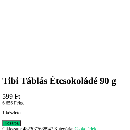
Tibi Táblás Étcsokoládé 90 g
599
Ft
6 656 Ft/kg
1 készleten
Tibi
Kosárba
Táblás
Cikkszám:
4823077638947
Kategória:
Csokoládék