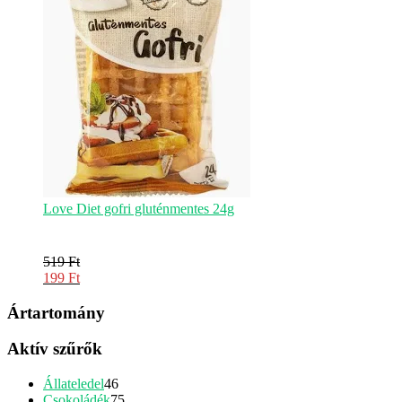
199 Ft.
Love Diet gofri gluténmentes 24g
519
Ft
Original
199
Ft
price
Current
was:
price
Ártartomány
519 Ft.
is:
199 Ft.
Aktív szűrők
46
Állateledel
46
termék
75
Csokoládék
75