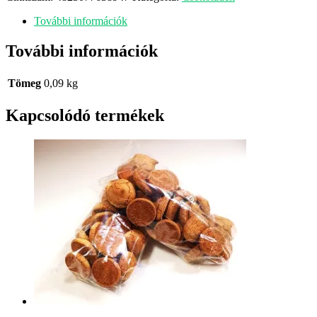
Étcsokoládé
90
További információk
g
mennyiség
További információk
Tömeg
0,09 kg
Kapcsolódó termékek