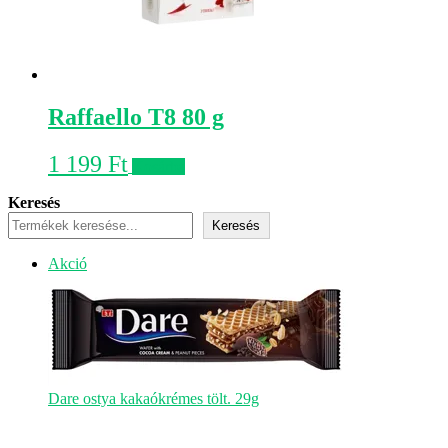
Raffaello T8 80 g
1 199
Ft
Kosárba
Keresés
Keresés
Akciós
Akció
termék
Dare ostya kakaókrémes tölt. 29g