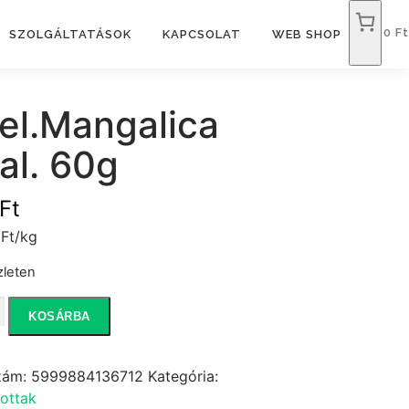
0 Ft
SZOLGÁLTATÁSOK
KAPCSOLAT
WEB SHOP
el.Mangalica
al. 60g
Ft
Ft/kg
zleten
angalica
KOSÁRBA
iség
zám:
5999884136712
Kategória:
ottak