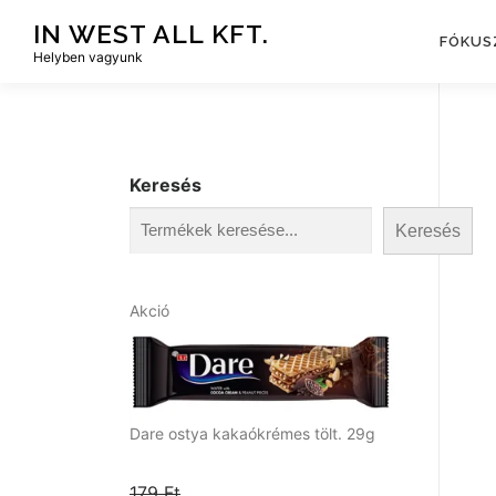
Tovább
IN WEST ALL KFT.
a
FÓKUS
Helyben vagyunk
tartalomhoz
Keresés
Keresés
A
Akció
k
c
i
ó
s
Dare ostya kakaókrémes tölt. 29g
t
e
179
Ft
r