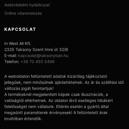
Adatvédelmi nyilatkozat
Online vitarendezés
KAPCSOLAT
In West All Kft.
2335 Taksony Szent Imre út 32/B
E-mail:
kapcsolat@taksonyban.hu
Telefon:
+36 70 455 5496
A weboldalon feltüntetett adatok kizárólag tájékoztató
jellegűek, nem minősülnek ajánlattételnek. Az ár és szállítási idő
változás jogát fenntartjuk!
A termékeknél megjelenített képek csak illusztrációk, a
valóságtól eltérhetnek. Az oldalon lévő esetleges hibákért
felelősséget nem vállalunk. Eltérés esetén a gyártó által
megadott paraméterek érvényesek! A feltüntetett árak
bruttóban értendők.