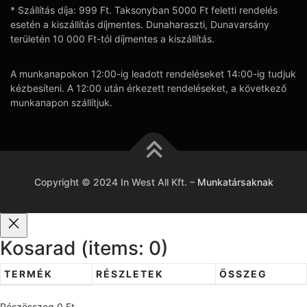
* Szállítás díja: 999 Ft. Taksonyban 5000 Ft feletti rendelés
esetén a kiszállítás díjmentes. Dunaharaszti, Dunavarsány
területén 10 000 Ft-tól díjmentes a kiszállítás.
A munkanapokon 12:00-ig leadott rendeléseket 14:00-ig tudjuk
kézbesíteni. A 12:00 után érkezett rendeléseket, a következő
munkanapon szállítjuk.
Copyright © 2024 In West All Kft.
–
Munkatársaknak
Kosarad
(items: 0)
TERMÉK
RÉSZLETEK
ÖSSZEG
T
Részösszeg
0 Ft