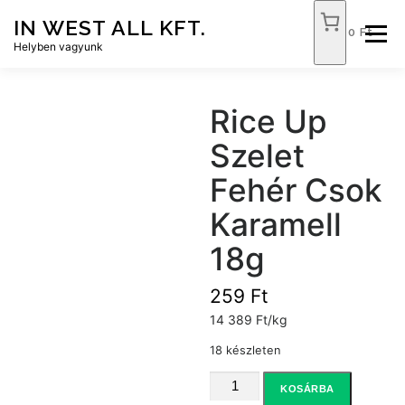
Tovább
IN WEST ALL KFT.
a
0 Ft
Menü
tartalomhoz
Helyben vagyunk
FÓKUSZ ÉLELMISZER
TÓPART ABC
Rice Up
Szelet
NEMZETI DOHÁNYBOLT
SZOLGÁLTATÁSOK
Fehér Csok
Karamell
KAPCSOLAT
WEB SHOP
18g
259
Ft
14 389 Ft/kg
18 készleten
Rice
KOSÁRBA
Up