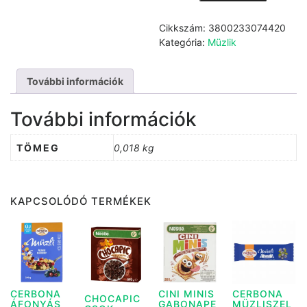
Szelet
Fehér
Cikkszám:
3800233074420
Csok
Kategória:
Müzlik
Karamell
18g
További információk
mennyiség
További információk
TÖMEG
0,018 kg
KAPCSOLÓDÓ TERMÉKEK
CERBONA
CINI MINIS
CERBONA
CHOCAPIC
ÁFONYÁS
GABONAPE
MÜZLISZEL