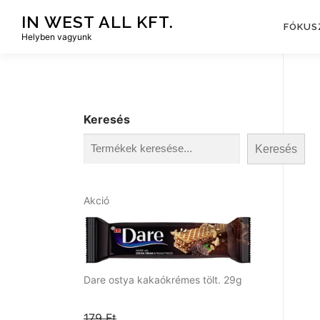
Tovább
IN WEST ALL KFT.
a
FÓKUS
Helyben vagyunk
tartalomhoz
Keresés
Keresés
A
Akció
k
c
i
ó
s
Dare ostya kakaókrémes tölt. 29g
t
e
179
Ft
r