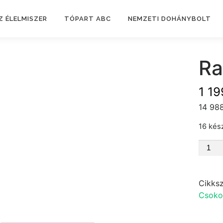
Z ÉLELMISZER
TÓPART ABC
NEMZETI DOHÁNYBOLT
Ra
1 1
14 988
16 kés
Raffae
T8
80
g
Cikks
menny
Csoko