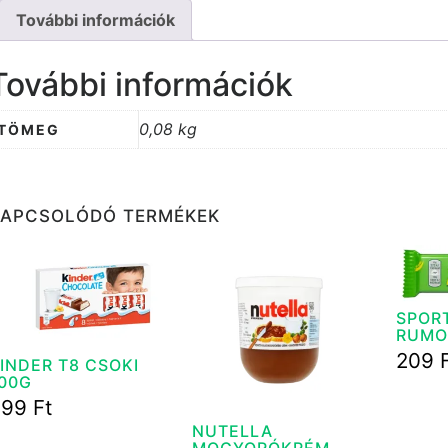
További információk
További információk
0,08 kg
TÖMEG
KAPCSOLÓDÓ TERMÉKEK
SPOR
RUMO
G
209
INDER T8 CSOKI
00G
699
Ft
NUTELLA
MOGYORÓKRÉM