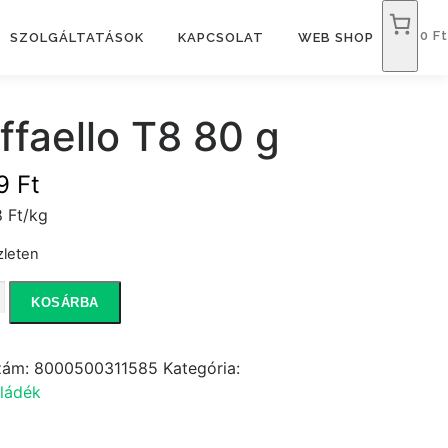
0 Ft
SZOLGÁLTATÁSOK
KAPCSOLAT
WEB SHOP
ffaello T8 80 g
99
Ft
 Ft/kg
zleten
llo
KOSÁRBA
zám:
8000500311585
Kategória:
iség
ládék