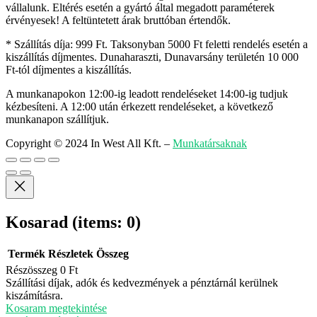
vállalunk. Eltérés esetén a gyártó által megadott paraméterek
érvényesek! A feltüntetett árak bruttóban értendők.
* Szállítás díja: 999 Ft. Taksonyban 5000 Ft feletti rendelés esetén a
kiszállítás díjmentes. Dunaharaszti, Dunavarsány területén 10 000
Ft-tól díjmentes a kiszállítás.
A munkanapokon 12:00-ig leadott rendeléseket 14:00-ig tudjuk
kézbesíteni. A 12:00 után érkezett rendeléseket, a következő
munkanapon szállítjuk.
Copyright © 2024 In West All Kft.
–
Munkatársaknak
Kosarad
(items: 0)
Termék
Részletek
Összeg
Részösszeg
0 Ft
Termékek
Szállítási díjak, adók és kedvezmények a pénztárnál kerülnek
kiszámításra.
a
Kosaram megtekintése