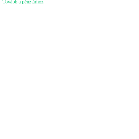
kosárban
Tovább a pénztárhoz