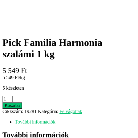
Pick Familia Harmonia
szalámi 1 kg
5 549
Ft
5 549 Ft/kg
5 készleten
Pick
Familia
Kosárba
Harmonia
Cikkszám:
19281
Kategória:
Felvágottak
szalámi
1
További információk
kg
mennyiség
További információk