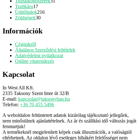
termék
31
Tisztálkodószerek
31
17
termék
Trafikáru
17
termék
216
Üditőitalok
216
30
termék
Zöldségek
30
termék
Információk
Cégünkről
Általános Szerződési feltételek
Adatvédelmi nyilatkozat
Online vitarendezés
Kapcsolat
In West All Kft.
2335 Taksony Szent Imre út 32/B
E-mail:
kapcsolat@taksonyban.hu
Telefon:
+36 70 455 5496
A weboldalon feltüntetett adatok kizárólag tájékoztató jellegűek,
nem minősülnek ajánlattételnek. Az ár és szállítási idő változás jogát
fenntartjuk!
A termékeknél megjelenített képek csak illusztrációk, a valóságtól
eltérhetnek. Az oldalon lévő esetleges hibákért felelősséget nem