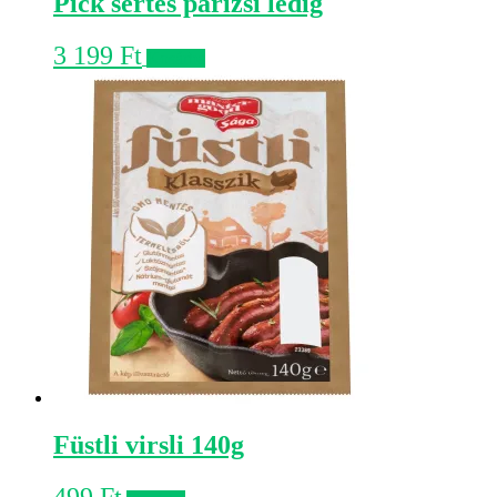
Pick sertés párizsi lédig
3 199
Ft
Kosárba
Füstli virsli 140g