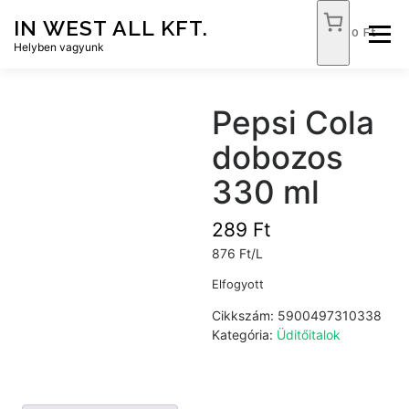
Tovább
IN WEST ALL KFT.
a
0 Ft
Menü
tartalomhoz
Helyben vagyunk
FÓKUSZ ÉLELMISZER
TÓPART ABC
Pepsi Cola
dobozos
NEMZETI DOHÁNYBOLT
SZOLGÁLTATÁSOK
330 ml
289
Ft
KAPCSOLAT
WEB SHOP
876 Ft/L
Elfogyott
Cikkszám:
5900497310338
Kategória:
Üditőitalok