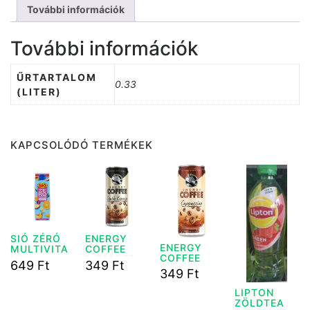
További információk
További információk
ŰRTARTALOM
0.33
(LITER)
KAPCSOLÓDÓ TERMÉKEK
SIÓ ZÉRÓ
ENERGY
ENERGY
MULTIVITA
COFFEE
COFFEE
MIN
D.ESPRESS
649
Ft
349
Ft
CAPPUCINO
GYÜM.ITAL
O 250 ML
349
Ft
250 ML
1L
LIPTON
ZÖLDTEA