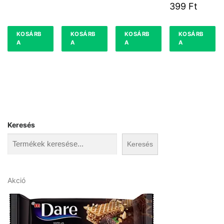
EPER 0.5L
399
Ft
DRS
KOSÁRB
KOSÁRB
KOSÁRB
KOSÁRB
A
A
A
A
Keresés
Keresés
A
Akció
k
c
i
ó