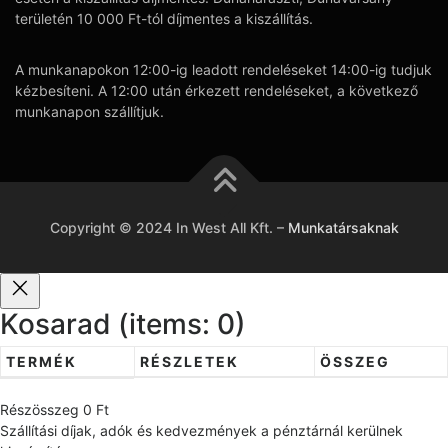
területén 10 000 Ft-tól díjmentes a kiszállítás.
A munkanapokon 12:00-ig leadott rendeléseket 14:00-ig tudjuk
kézbesíteni. A 12:00 után érkezett rendeléseket, a következő
munkanapon szállítjuk.
Copyright © 2024 In West All Kft.
–
Munkatársaknak
Kosarad
(items: 0)
TERMÉK
RÉSZLETEK
ÖSSZEG
T
Részösszeg
0 Ft
e
Szállítási díjak, adók és kedvezmények a pénztárnál kerülnek