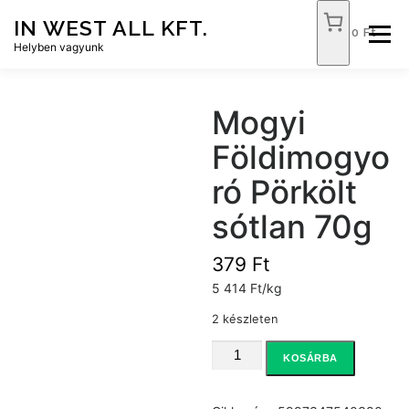
Tovább
IN WEST ALL KFT.
a
0 Ft
Menü
tartalomhoz
Helyben vagyunk
FÓKUSZ ÉLELMISZER
TÓPART ABC
Mogyi
Földimogyo
NEMZETI DOHÁNYBOLT
SZOLGÁLTATÁSOK
ró Pörkölt
sótlan 70g
KAPCSOLAT
WEB SHOP
379
Ft
5 414 Ft/kg
2 készleten
Mogyi
KOSÁRBA
Földimogyoró
Pörkölt
sótlan