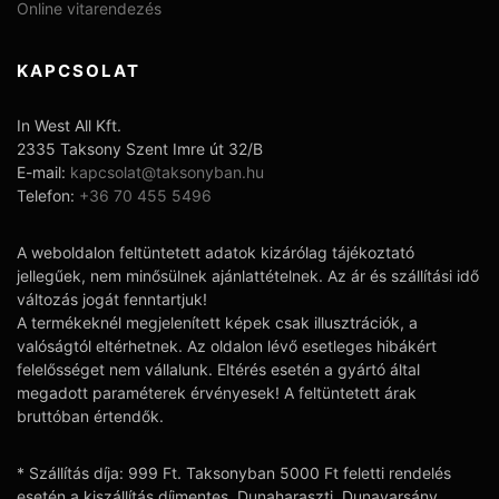
Online vitarendezés
KAPCSOLAT
In West All Kft.
2335 Taksony Szent Imre út 32/B
E-mail:
kapcsolat@taksonyban.hu
Telefon:
+36 70 455 5496
A weboldalon feltüntetett adatok kizárólag tájékoztató
jellegűek, nem minősülnek ajánlattételnek. Az ár és szállítási idő
változás jogát fenntartjuk!
A termékeknél megjelenített képek csak illusztrációk, a
valóságtól eltérhetnek. Az oldalon lévő esetleges hibákért
felelősséget nem vállalunk. Eltérés esetén a gyártó által
megadott paraméterek érvényesek! A feltüntetett árak
bruttóban értendők.
* Szállítás díja: 999 Ft. Taksonyban 5000 Ft feletti rendelés
esetén a kiszállítás díjmentes. Dunaharaszti, Dunavarsány