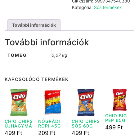
Cikkszám:
5997347540380
70g
Kategória:
Sós termékek
mennyiség
További információk
További információk
TÖMEG
0,07 kg
KAPCSOLÓDÓ TERMÉKEK
CHIO BIG
PEP 65G
CHIO CHIPS
NÓGRÁDI
CHIO CHIPS
ÚJHAGYMÁ
ROPI 45G
SÓS 60G
499
Ft
S 60 G
499
Ft
209
Ft
499
Ft