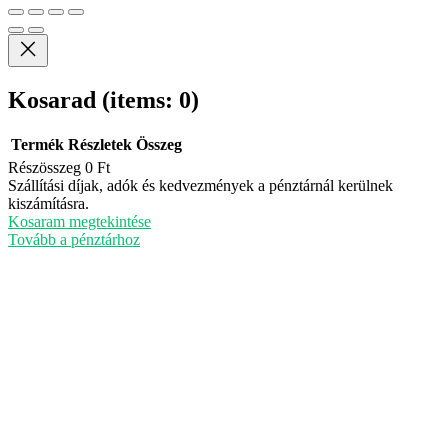
Kosarad
(items: 0)
Termék
Részletek
Összeg
Részösszeg
0 Ft
Termékek
Szállítási díjak, adók és kedvezmények a pénztárnál kerülnek
kiszámításra.
a
Kosaram megtekintése
kosárban
Tovább a pénztárhoz