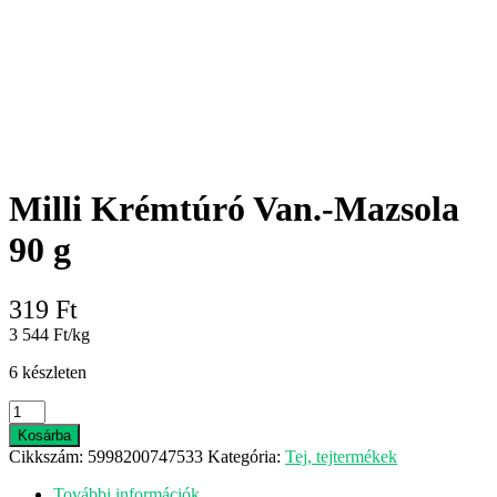
Milli Krémtúró Van.-Mazsola
90 g
319
Ft
3 544 Ft/kg
6 készleten
Milli
Krémtúró
Kosárba
Van.-
Cikkszám:
5998200747533
Kategória:
Tej, tejtermékek
Mazsola
90
További információk