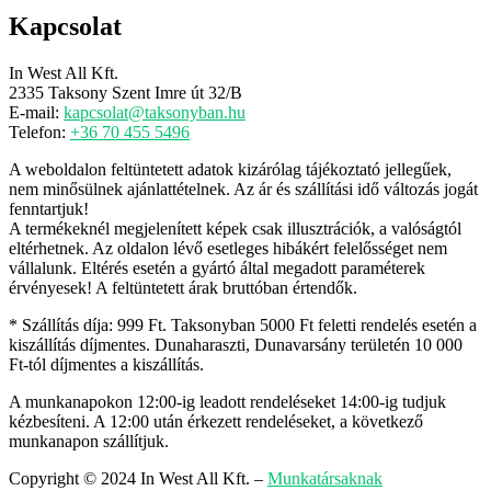
Kapcsolat
In West All Kft.
2335 Taksony Szent Imre út 32/B
E-mail:
kapcsolat@taksonyban.hu
Telefon:
+36 70 455 5496
A weboldalon feltüntetett adatok kizárólag tájékoztató jellegűek,
nem minősülnek ajánlattételnek. Az ár és szállítási idő változás jogát
fenntartjuk!
A termékeknél megjelenített képek csak illusztrációk, a valóságtól
eltérhetnek. Az oldalon lévő esetleges hibákért felelősséget nem
vállalunk. Eltérés esetén a gyártó által megadott paraméterek
érvényesek! A feltüntetett árak bruttóban értendők.
* Szállítás díja: 999 Ft. Taksonyban 5000 Ft feletti rendelés esetén a
kiszállítás díjmentes. Dunaharaszti, Dunavarsány területén 10 000
Ft-tól díjmentes a kiszállítás.
A munkanapokon 12:00-ig leadott rendeléseket 14:00-ig tudjuk
kézbesíteni. A 12:00 után érkezett rendeléseket, a következő
munkanapon szállítjuk.
Copyright © 2024 In West All Kft.
–
Munkatársaknak