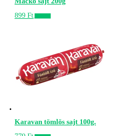
Mackó sajt 200g
899
Ft
Kosárba
Karavan tömlös sajt 100g.
779
Ft