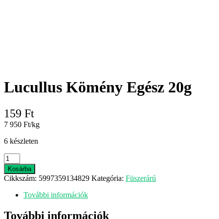
Lucullus Kömény Egész 20g
159
Ft
7 950 Ft/kg
6 készleten
Lucullus
Kömény
Kosárba
Egész
Cikkszám:
5997359134829
Kategória:
Füszerárú
20g
mennyiség
További információk
További információk