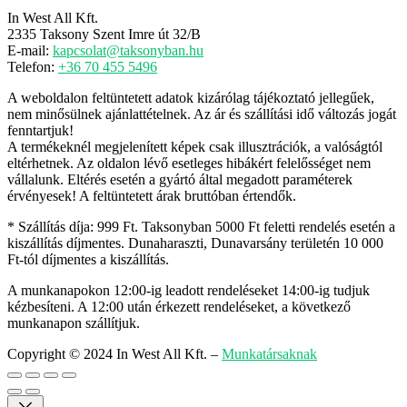
In West All Kft.
2335 Taksony Szent Imre út 32/B
E-mail:
kapcsolat@taksonyban.hu
Telefon:
+36 70 455 5496
A weboldalon feltüntetett adatok kizárólag tájékoztató jellegűek,
nem minősülnek ajánlattételnek. Az ár és szállítási idő változás jogát
fenntartjuk!
A termékeknél megjelenített képek csak illusztrációk, a valóságtól
eltérhetnek. Az oldalon lévő esetleges hibákért felelősséget nem
vállalunk. Eltérés esetén a gyártó által megadott paraméterek
érvényesek! A feltüntetett árak bruttóban értendők.
* Szállítás díja: 999 Ft. Taksonyban 5000 Ft feletti rendelés esetén a
kiszállítás díjmentes. Dunaharaszti, Dunavarsány területén 10 000
Ft-tól díjmentes a kiszállítás.
A munkanapokon 12:00-ig leadott rendeléseket 14:00-ig tudjuk
kézbesíteni. A 12:00 után érkezett rendeléseket, a következő
munkanapon szállítjuk.
Copyright © 2024 In West All Kft.
–
Munkatársaknak