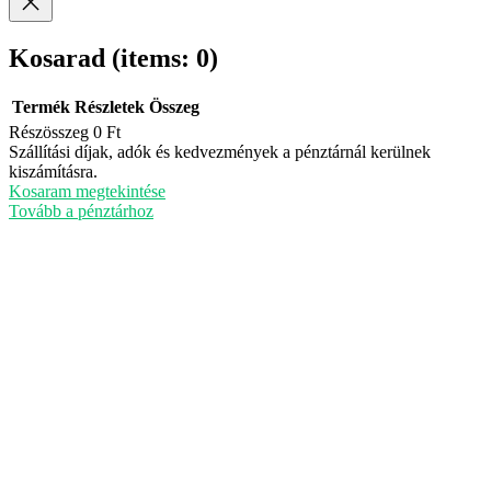
Kosarad
(items: 0)
Termék
Részletek
Összeg
Részösszeg
0 Ft
Termékek
Szállítási díjak, adók és kedvezmények a pénztárnál kerülnek
kiszámításra.
a
Kosaram megtekintése
kosárban
Tovább a pénztárhoz