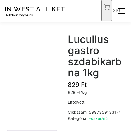
Tovább
IN WEST ALL KFT.
a
0 Ft
Menü
tartalomhoz
Helyben vagyunk
FÓKUSZ ÉLELMISZER
TÓPART ABC
Lucullus
gastro
NEMZETI DOHÁNYBOLT
SZOLGÁLTATÁSOK
szdabikarb
na 1kg
KAPCSOLAT
WEB SHOP
829
Ft
829 Ft/kg
Elfogyott
Cikkszám:
5997359133174
Kategória:
Füszerárú