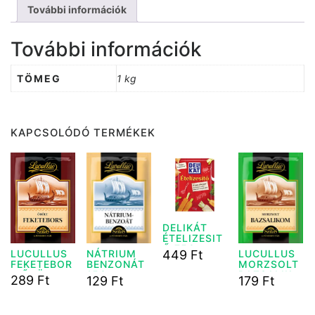
További információk
További információk
TÖMEG
1 kg
KAPCSOLÓDÓ TERMÉKEK
DELIKÁT
ÉTELIZESIT
Ő 75G
449
Ft
LUCULLUS
NÁTRIUM
LUCULLUS
FEKETEBOR
BENZONÁT
MORZSOLT
S ŐRÖLT 20
15G
BAZSALIKO
289
Ft
129
Ft
179
Ft
G
M 5G