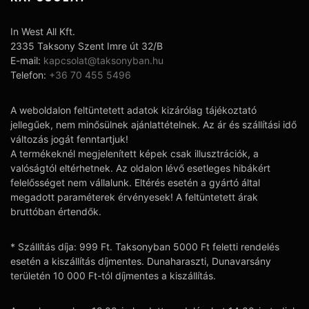
In West All Kft.
2335 Taksony Szent Imre út 32/B
E-mail:
kapcsolat@taksonyban.hu
Telefon:
+36 70 455 5496
A weboldalon feltüntetett adatok kizárólag tájékoztató
jellegűek, nem minősülnek ajánlattételnek. Az ár és szállítási idő
változás jogát fenntartjuk!
A termékeknél megjelenített képek csak illusztrációk, a
valóságtól eltérhetnek. Az oldalon lévő esetleges hibákért
felelősséget nem vállalunk. Eltérés esetén a gyártó által
megadott paraméterek érvényesek! A feltüntetett árak
bruttóban értendők.
* Szállítás díja: 999 Ft. Taksonyban 5000 Ft feletti rendelés
esetén a kiszállítás díjmentes. Dunaharaszti, Dunavarsány
területén 10 000 Ft-tól díjmentes a kiszállítás.