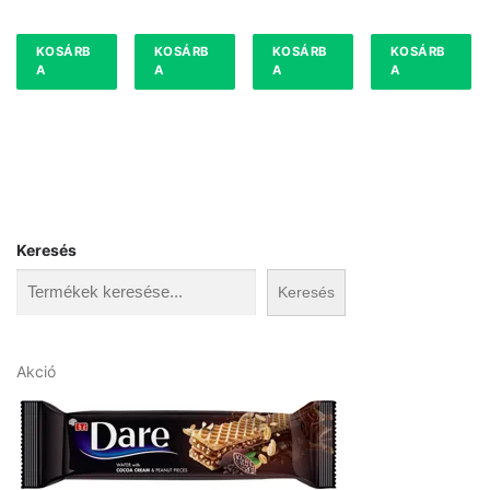
KOSÁRB
KOSÁRB
KOSÁRB
KOSÁRB
A
A
A
A
Keresés
Keresés
A
Akció
k
c
i
ó
s