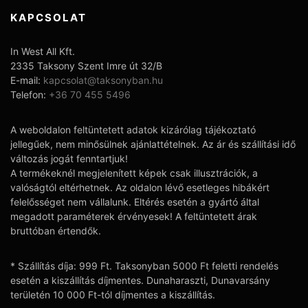
KAPCSOLAT
In West All Kft.
2335 Taksony Szent Imre út 32/B
E-mail:
kapcsolat@taksonyban.hu
Telefon:
+36 70 455 5496
A weboldalon feltüntetett adatok kizárólag tájékoztató
jellegűek, nem minősülnek ajánlattételnek. Az ár és szállítási idő
változás jogát fenntartjuk!
A termékeknél megjelenített képek csak illusztrációk, a
valóságtól eltérhetnek. Az oldalon lévő esetleges hibákért
felelősséget nem vállalunk. Eltérés esetén a gyártó által
megadott paraméterek érvényesek! A feltüntetett árak
bruttóban értendők.
* Szállítás díja: 999 Ft. Taksonyban 5000 Ft feletti rendelés
esetén a kiszállítás díjmentes. Dunaharaszti, Dunavarsány
területén 10 000 Ft-tól díjmentes a kiszállítás.