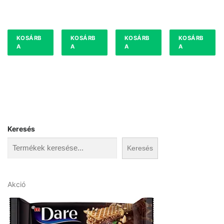
KOSÁRB
KOSÁRB
KOSÁRB
KOSÁRB
A
A
A
A
Keresés
Keresés
A
Akció
k
c
i