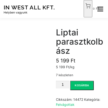
Tovább
IN WEST ALL KFT.
a
0 Ft
Menü
tartalomhoz
Helyben vagyunk
FÓKUSZ ÉLELMISZER
TÓPART ABC
Liptai
parasztkolb
NEMZETI DOHÁNYBOLT
SZOLGÁLTATÁSOK
ász
5 199
Ft
KAPCSOLAT
WEB SHOP
5 199 Ft/kg
7 készleten
Liptai
KOSÁRBA
parasztkolbász
mennyiség
Cikkszám:
14472
Kategória:
Felvágottak