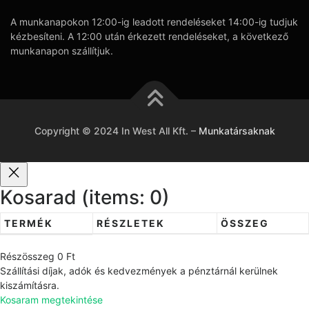
A munkanapokon 12:00-ig leadott rendeléseket 14:00-ig tudjuk
kézbesíteni. A 12:00 után érkezett rendeléseket, a következő
munkanapon szállítjuk.
Copyright © 2024 In West All Kft.
–
Munkatársaknak
Kosarad
(items: 0)
TERMÉK
RÉSZLETEK
ÖSSZEG
T
Részösszeg
0 Ft
e
Szállítási díjak, adók és kedvezmények a pénztárnál kerülnek
r
kiszámításra.
Kosaram megtekintése
m