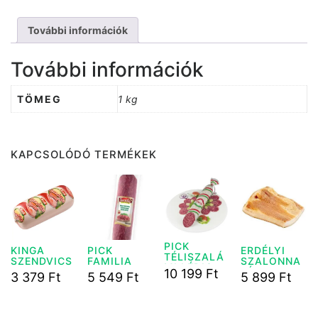
További információk
További információk
TÖMEG
1 kg
KAPCSOLÓDÓ TERMÉKEK
PICK
KINGA
PICK
ERDÉLYI
TÉLISZALÁ
SZENDVICS
FAMILIA
SZALONNA
MI LÉDIG
SONKA
HARMONIA
LÉDIG 1 KG
10 199
Ft
3 379
Ft
5 549
Ft
5 899
Ft
1KG
SZALÁMI 1
KG