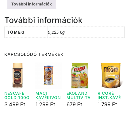
További információk
További információk
TÖMEG
0,225 kg
KAPCSOLÓDÓ TERMÉKEK
NESCAFE
MACI
EKOLAND
RICORÉ
GOLD 100G
KÁVÉKIVON
MULTIVITA
INST.KÁVÉ
AT 250G.
MINOS
150G
3 499
Ft
1 299
Ft
679
Ft
1 799
Ft
INSTANT
NESTLÉ
TEA 300 G