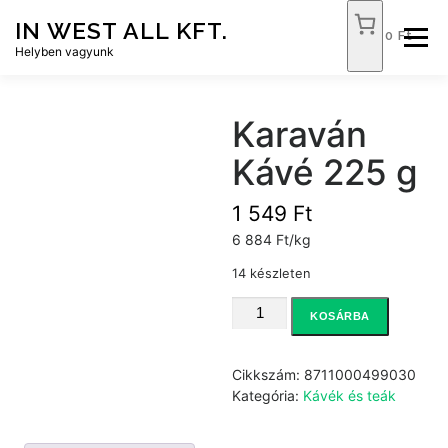
Tovább
IN WEST ALL KFT.
a
0 Ft
Menü
tartalomhoz
Helyben vagyunk
FÓKUSZ ÉLELMISZER
TÓPART ABC
Karaván
Kávé 225 g
NEMZETI DOHÁNYBOLT
SZOLGÁLTATÁSOK
1 549
Ft
6 884 Ft/kg
KAPCSOLAT
WEB SHOP
14 készleten
Karaván
KOSÁRBA
Kávé
225
g
Cikkszám:
8711000499030
mennyiség
Kategória:
Kávék és teák