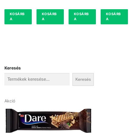
KOSÁRB
KOSÁRB
KOSÁRB
KOSÁRB
A
A
A
A
Keresés
Keresés
A
Akció
k
c
i
ó
s