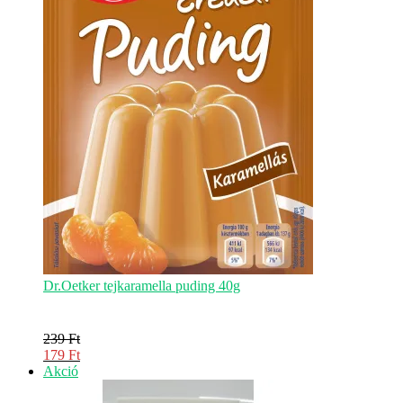
Dr.Oetker tejkaramella puding 40g
239
Ft
Original
179
Ft
price
Current
Akciós
Akció
was:
price
termék
239 Ft.
is: