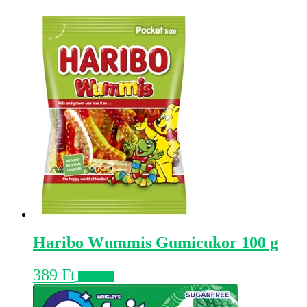
Haribo Wummis Gumicukor 100 g
389
Ft
Kosárba