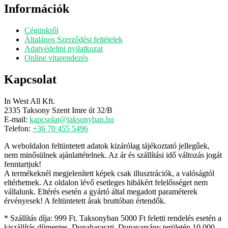
Információk
Cégünkről
Általános Szerződési feltételek
Adatvédelmi nyilatkozat
Online vitarendezés
Kapcsolat
In West All Kft.
2335 Taksony Szent Imre út 32/B
E-mail:
kapcsolat@taksonyban.hu
Telefon:
+36 70 455 5496
A weboldalon feltüntetett adatok kizárólag tájékoztató jellegűek,
nem minősülnek ajánlattételnek. Az ár és szállítási idő változás jogát
fenntartjuk!
A termékeknél megjelenített képek csak illusztrációk, a valóságtól
eltérhetnek. Az oldalon lévő esetleges hibákért felelősséget nem
vállalunk. Eltérés esetén a gyártó által megadott paraméterek
érvényesek! A feltüntetett árak bruttóban értendők.
* Szállítás díja: 999 Ft. Taksonyban 5000 Ft feletti rendelés esetén a
kiszállítás díjmentes. Dunaharaszti, Dunavarsány területén 10 000