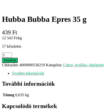
Hubba Bubba Epres 35 g
439
Ft
12 543 Ft/kg
17 készleten
Hubba
Bubba
Kosárba
Epres
Cikkszám:
4009900536219
Kategória:
Cukor, nyalóka, rágógumi
35
g
További információk
mennyiség
További információk
Tömeg
0,035 kg
Kapcsolódó termékek