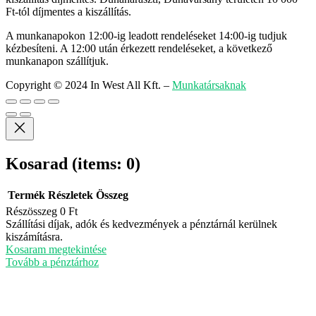
Ft-tól díjmentes a kiszállítás.
A munkanapokon 12:00-ig leadott rendeléseket 14:00-ig tudjuk
kézbesíteni. A 12:00 után érkezett rendeléseket, a következő
munkanapon szállítjuk.
Copyright © 2024 In West All Kft.
–
Munkatársaknak
Kosarad
(items: 0)
Termék
Részletek
Összeg
Részösszeg
0 Ft
Termékek
Szállítási díjak, adók és kedvezmények a pénztárnál kerülnek
kiszámításra.
a
Kosaram megtekintése
kosárban
Tovább a pénztárhoz