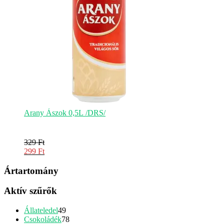
Arany Ászok 0,5L /DRS/
329
Ft
Original
299
Ft
price
Current
was:
price
Ártartomány
329 Ft.
is:
299 Ft.
Aktív szűrők
49
Állateledel
49
termék
78
Csokoládék
78