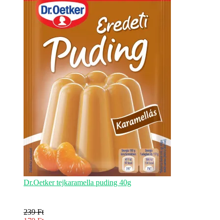
159 Ft.
Dr.Oetker tejkaramella puding 40g
239
Ft