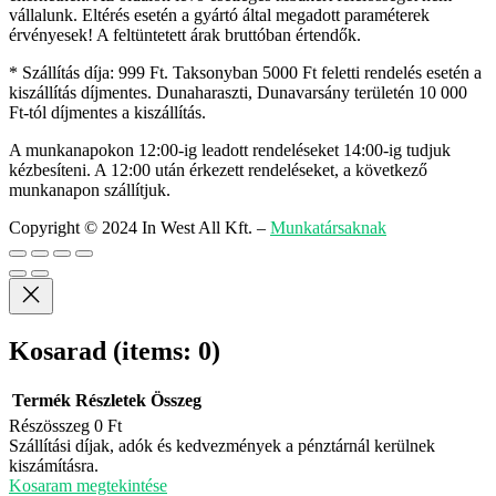
vállalunk. Eltérés esetén a gyártó által megadott paraméterek
érvényesek! A feltüntetett árak bruttóban értendők.
* Szállítás díja: 999 Ft. Taksonyban 5000 Ft feletti rendelés esetén a
kiszállítás díjmentes. Dunaharaszti, Dunavarsány területén 10 000
Ft-tól díjmentes a kiszállítás.
A munkanapokon 12:00-ig leadott rendeléseket 14:00-ig tudjuk
kézbesíteni. A 12:00 után érkezett rendeléseket, a következő
munkanapon szállítjuk.
Copyright © 2024 In West All Kft.
–
Munkatársaknak
Kosarad
(items: 0)
Termék
Részletek
Összeg
Részösszeg
0 Ft
Termékek
Szállítási díjak, adók és kedvezmények a pénztárnál kerülnek
kiszámításra.
a
Kosaram megtekintése