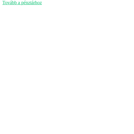
kosárban
Tovább a pénztárhoz