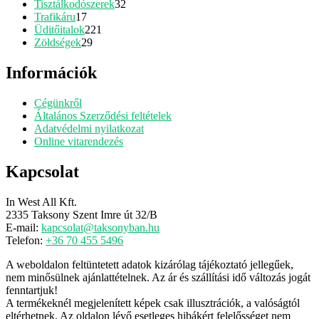
termék
32
Tisztálkodószerek
32
17
termék
Trafikáru
17
termék
221
Üditőitalok
221
29
termék
Zöldségek
29
termék
Információk
Cégünkről
Általános Szerződési feltételek
Adatvédelmi nyilatkozat
Online vitarendezés
Kapcsolat
In West All Kft.
2335 Taksony Szent Imre út 32/B
E-mail:
kapcsolat@taksonyban.hu
Telefon:
+36 70 455 5496
A weboldalon feltüntetett adatok kizárólag tájékoztató jellegűek,
nem minősülnek ajánlattételnek. Az ár és szállítási idő változás jogát
fenntartjuk!
A termékeknél megjelenített képek csak illusztrációk, a valóságtól
eltérhetnek. Az oldalon lévő esetleges hibákért felelősséget nem