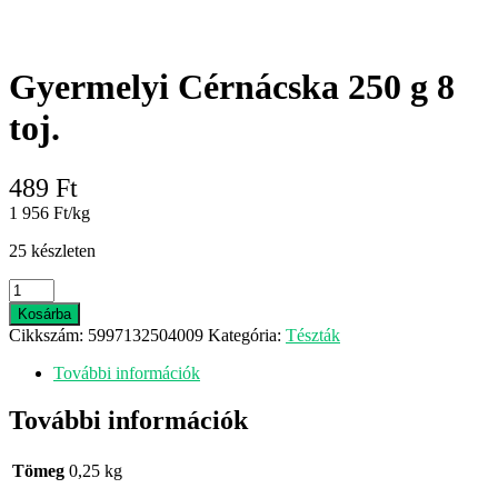
Gyermelyi Cérnácska 250 g 8
toj.
489
Ft
1 956 Ft/kg
25 készleten
Gyermelyi
Cérnácska
Kosárba
250
Cikkszám:
5997132504009
Kategória:
Tészták
g
8
További információk
toj.
mennyiség
További információk
Tömeg
0,25 kg