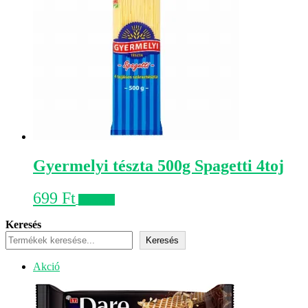
Gyermelyi tészta 500g Spagetti 4toj
699
Ft
Kosárba
Keresés
Keresés
Akciós
Akció
termék