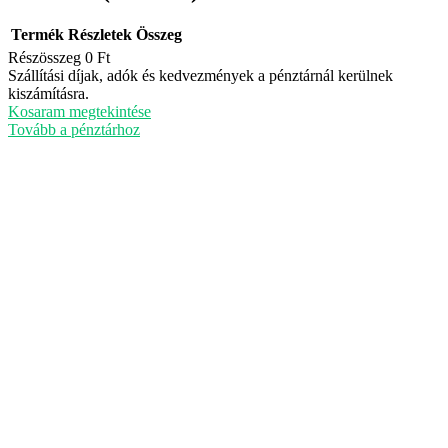
Termék
Részletek
Összeg
Részösszeg
0 Ft
Termékek
Szállítási díjak, adók és kedvezmények a pénztárnál kerülnek
kiszámításra.
a
Kosaram megtekintése
kosárban
Tovább a pénztárhoz