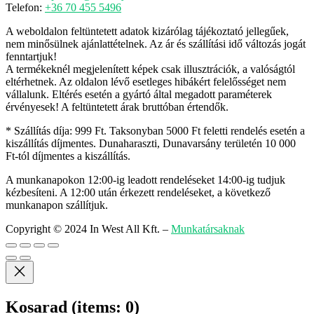
Telefon:
+36 70 455 5496
A weboldalon feltüntetett adatok kizárólag tájékoztató jellegűek,
nem minősülnek ajánlattételnek. Az ár és szállítási idő változás jogát
fenntartjuk!
A termékeknél megjelenített képek csak illusztrációk, a valóságtól
eltérhetnek. Az oldalon lévő esetleges hibákért felelősséget nem
vállalunk. Eltérés esetén a gyártó által megadott paraméterek
érvényesek! A feltüntetett árak bruttóban értendők.
* Szállítás díja: 999 Ft. Taksonyban 5000 Ft feletti rendelés esetén a
kiszállítás díjmentes. Dunaharaszti, Dunavarsány területén 10 000
Ft-tól díjmentes a kiszállítás.
A munkanapokon 12:00-ig leadott rendeléseket 14:00-ig tudjuk
kézbesíteni. A 12:00 után érkezett rendeléseket, a következő
munkanapon szállítjuk.
Copyright © 2024 In West All Kft.
–
Munkatársaknak
Kosarad
(items: 0)