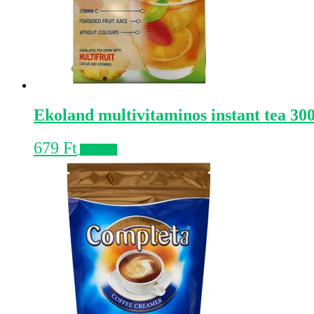
Ekoland multivitaminos instant tea 300
679
Ft
Kosárba