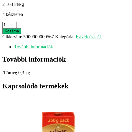
2 163 Ft/kg
4 készleten
Ekoland
málnás
Kosárba
instant
Cikkszám:
5900909000567
Kategória:
Kávék és teák
tea
300
További információk
g
mennyiség
További információk
Tömeg
0,3 kg
Kapcsolódó termékek