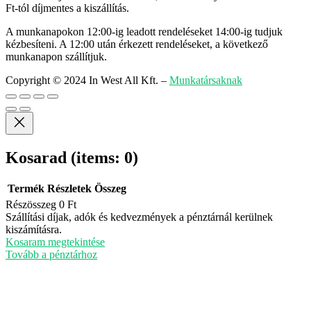
Ft-tól díjmentes a kiszállítás.
A munkanapokon 12:00-ig leadott rendeléseket 14:00-ig tudjuk
kézbesíteni. A 12:00 után érkezett rendeléseket, a következő
munkanapon szállítjuk.
Copyright © 2024 In West All Kft.
–
Munkatársaknak
Kosarad
(items: 0)
Termék
Részletek
Összeg
Részösszeg
0 Ft
Termékek
Szállítási díjak, adók és kedvezmények a pénztárnál kerülnek
kiszámításra.
a
Kosaram megtekintése
kosárban
Tovább a pénztárhoz