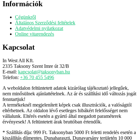
Információk
Cégünkről
Általános Szerződési feltételek
Adatvédelmi nyilatkozat
Online vitarendezés
Kapcsolat
In West All Kft.
2335 Taksony Szent Imre út 32/B
E-mail:
kapcsolat@taksonyban.hu
Telefon:
+36 70 455 5496
A weboldalon feltüntetett adatok kizárólag tájékoztató jellegűek,
nem minősülnek ajánlattételnek. Az ár és szállítási idő változás jogát
fenntartjuk!
A termékeknél megjelenített képek csak illusztrációk, a valóságtól
eltérhetnek. Az oldalon lévő esetleges hibákért felelősséget nem
vállalunk. Eltérés esetén a gyártó által megadott paraméterek
érvényesek! A feltüntetett árak bruttóban értendők.
* Szállítás díja: 999 Ft. Taksonyban 5000 Ft feletti rendelés esetén a
kiszállítás díjmentes. Dunaharaszti, Dunavarsány területén 10 000