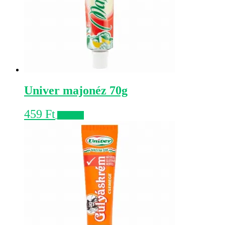
Univer majonéz 70g
459
Ft
Kosárba