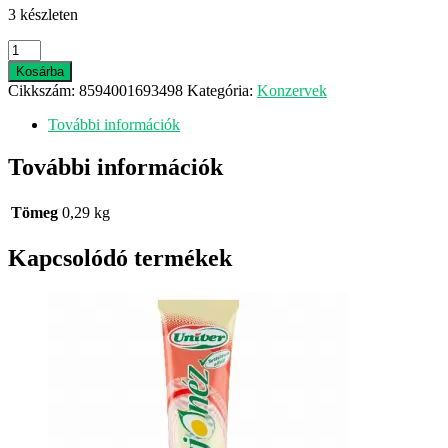
3 készleten
Globus
PIZZÁS
Kosárba
MELEGSZENDVICSKRÉM
Cikkszám:
8594001693498
Kategória:
Konzervek
290G
mennyiség
További információk
További információk
Tömeg
0,29 kg
Kapcsolódó termékek