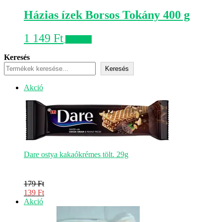
Házias ízek Borsos Tokány 400 g
1 149
Ft
Kosárba
Keresés
Keresés
Akciós
Akció
termék
Dare ostya kakaókrémes tölt. 29g
179
Ft
Original
139
Ft
price
Current
Akciós
Akció
was:
price
termék
179 Ft.
is: