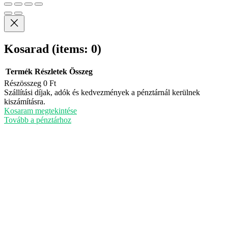
Kosarad
(items: 0)
Termék
Részletek
Összeg
Részösszeg
0 Ft
Termékek
Szállítási díjak, adók és kedvezmények a pénztárnál kerülnek
kiszámításra.
a
Kosaram megtekintése
kosárban
Tovább a pénztárhoz