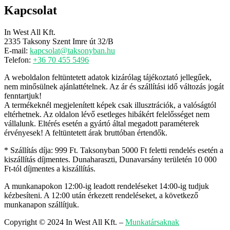
Kapcsolat
In West All Kft.
2335 Taksony Szent Imre út 32/B
E-mail:
kapcsolat@taksonyban.hu
Telefon:
+36 70 455 5496
A weboldalon feltüntetett adatok kizárólag tájékoztató jellegűek,
nem minősülnek ajánlattételnek. Az ár és szállítási idő változás jogát
fenntartjuk!
A termékeknél megjelenített képek csak illusztrációk, a valóságtól
eltérhetnek. Az oldalon lévő esetleges hibákért felelősséget nem
vállalunk. Eltérés esetén a gyártó által megadott paraméterek
érvényesek! A feltüntetett árak bruttóban értendők.
* Szállítás díja: 999 Ft. Taksonyban 5000 Ft feletti rendelés esetén a
kiszállítás díjmentes. Dunaharaszti, Dunavarsány területén 10 000
Ft-tól díjmentes a kiszállítás.
A munkanapokon 12:00-ig leadott rendeléseket 14:00-ig tudjuk
kézbesíteni. A 12:00 után érkezett rendeléseket, a következő
munkanapon szállítjuk.
Copyright © 2024 In West All Kft.
–
Munkatársaknak