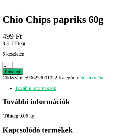
Chio Chips papriks 60g
499
Ft
8 317 Ft/kg
5 készleten
Chio
Chips
Kosárba
papriks
Cikkszám:
5996253001022
Kategória:
Sós termékek
60g
mennyiség
További információk
További információk
Tömeg
0,06 kg
Kapcsolódó termékek