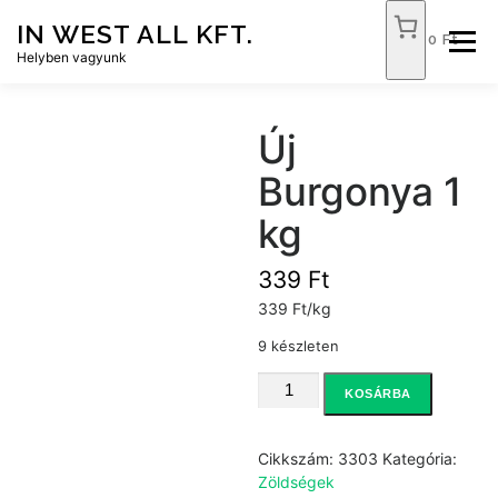
Tovább
IN WEST ALL KFT.
a
0 Ft
Menü
tartalomhoz
Helyben vagyunk
FÓKUSZ ÉLELMISZER
TÓPART ABC
Új
Burgonya 1
NEMZETI DOHÁNYBOLT
SZOLGÁLTATÁSOK
kg
339
Ft
KAPCSOLAT
WEB SHOP
339 Ft/kg
9 készleten
Új
KOSÁRBA
Burgonya
1
kg
Cikkszám:
3303
Kategória:
mennyiség
Zöldségek