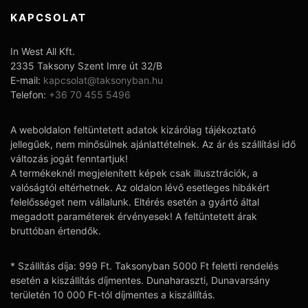
KAPCSOLAT
In West All Kft.
2335 Taksony Szent Imre út 32/B
E-mail:
kapcsolat@taksonyban.hu
Telefon:
+36 70 455 5496
A weboldalon feltüntetett adatok kizárólag tájékoztató
jellegűek, nem minősülnek ajánlattételnek. Az ár és szállítási idő
változás jogát fenntartjuk!
A termékeknél megjelenített képek csak illusztrációk, a
valóságtól eltérhetnek. Az oldalon lévő esetleges hibákért
felelősséget nem vállalunk. Eltérés esetén a gyártó által
megadott paraméterek érvényesek! A feltüntetett árak
bruttóban értendők.
* Szállítás díja: 999 Ft. Taksonyban 5000 Ft feletti rendelés
esetén a kiszállítás díjmentes. Dunaharaszti, Dunavarsány
területén 10 000 Ft-tól díjmentes a kiszállítás.