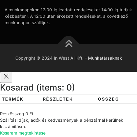
A munkanapokon 12:00-ig leadott rendeléseket 14:00-ig tudjuk
kézbesíteni. A 12:00 után érkezett rendeléseket, a következő
munkanapon szállítjuk.
Copyright © 2024 In West All Kft.
–
Munkatársaknak
Kosarad
(items: 0)
TERMÉK
RÉSZLETEK
ÖSSZEG
T
Részösszeg
0 Ft
e
Szállítási díjak, adók és kedvezmények a pénztárnál kerülnek
r
kiszámításra.
Kosaram megtekintése
m