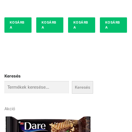
KOSÁRB
KOSÁRB
KOSÁRB
KOSÁRB
A
A
A
A
Keresés
Keresés
A
Akció
k
c
i