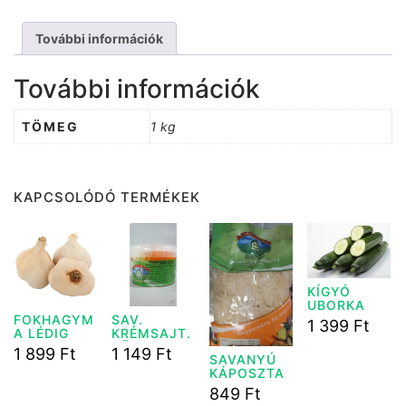
További információk
További információk
TÖMEG
1 kg
KAPCSOLÓDÓ TERMÉKEK
KÍGYÓ
UBORKA
LEDIG
FOKHAGYM
SAV.
1 399
Ft
A LÉDIG
KRÉMSAJT.
TÖLT.HAMI
1 899
Ft
1 149
Ft
SAVANYÚ
K PAPRIKA
KÁPOSZTA
200G
0,8 KG.
849
Ft