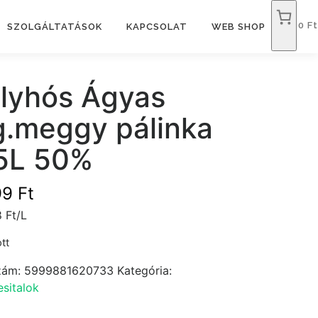
0 Ft
SZOLGÁLTATÁSOK
KAPCSOLAT
WEB SHOP
lyhós Ágyas
g.meggy pálinka
5L 50%
99
Ft
 Ft/L
tt
zám:
5999881620733
Kategória:
sitalok