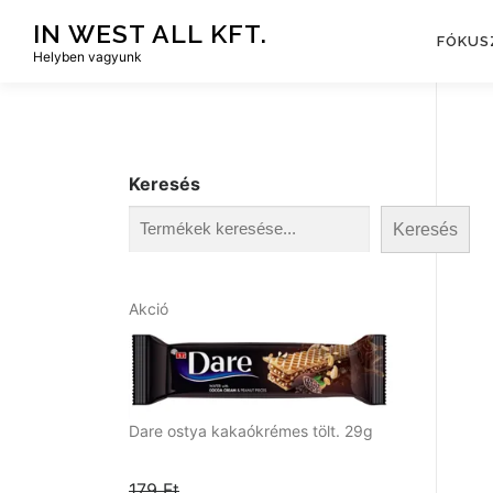
Tovább
IN WEST ALL KFT.
a
FÓKUS
Helyben vagyunk
tartalomhoz
Keresés
Keresés
A
Akció
k
c
i
ó
s
Dare ostya kakaókrémes tölt. 29g
t
e
179
Ft
r