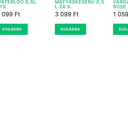
ATERLOO 0,5L
MÁTYÁSKESERŰ 0,5
VARG
1%
L 24 %
ROSE
0,75L
2 099
Ft
3 099
Ft
1 05
KOSÁRBA
KOSÁRBA
KOS