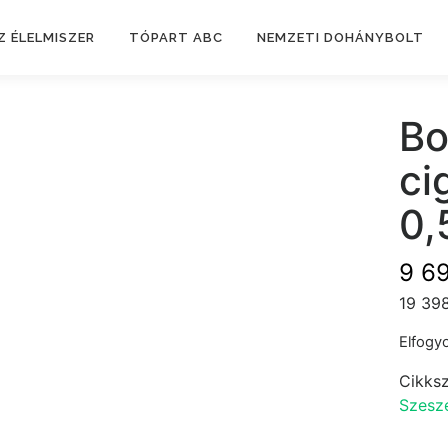
Z ÉLELMISZER
TÓPART ABC
NEMZETI DOHÁNYBOLT
Bo
ci
0,
9 6
19 398
Elfogyo
Cikks
Szesze