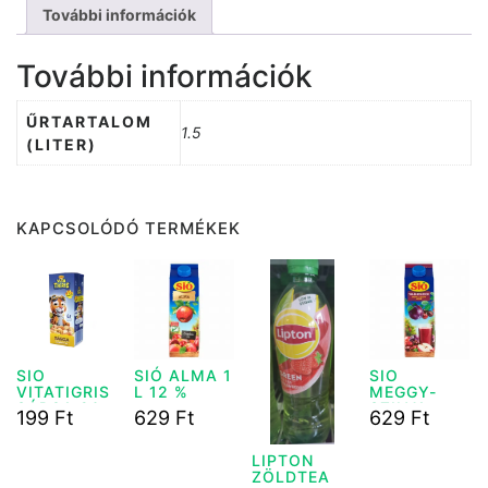
További információk
További információk
ŰRTARTALOM
1.5
(LITER)
KAPCSOLÓDÓ TERMÉKEK
SIO
SIÓ ALMA 1
SIO
VITATIGRIS
L 12 %
MEGGY-
SÁRGA 20%
SZILVA-
199
Ft
629
Ft
629
Ft
0,2L
ALMA 1L
LIPTON
ZÖLDTEA