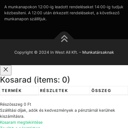
A munkanapokon 12:00-ig leadott rendeléseket 14:00-ig tudjuk
kézbesíteni. A 12:00 után érkezett rendeléseket, a következő
munkanapon szállítjuk.
Copyright © 2024 In West All Kft.
–
Munkatársaknak
Kosarad
(items: 0)
TERMÉK
RÉSZLETEK
ÖSSZEG
T
Részösszeg
0 Ft
e
Szállítási díjak, adók és kedvezmények a pénztárnál kerülnek
r
kiszámításra.
Kosaram megtekintése
m