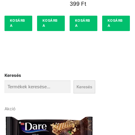
EPER 0.5L
399
Ft
DRS
KOSÁRB
KOSÁRB
KOSÁRB
KOSÁRB
A
A
A
A
Keresés
Keresés
A
Akció
k
c
i
ó