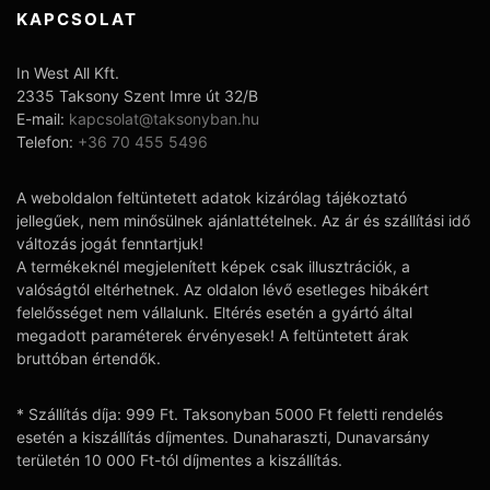
KAPCSOLAT
In West All Kft.
2335 Taksony Szent Imre út 32/B
E-mail:
kapcsolat@taksonyban.hu
Telefon:
+36 70 455 5496
A weboldalon feltüntetett adatok kizárólag tájékoztató
jellegűek, nem minősülnek ajánlattételnek. Az ár és szállítási idő
változás jogát fenntartjuk!
A termékeknél megjelenített képek csak illusztrációk, a
valóságtól eltérhetnek. Az oldalon lévő esetleges hibákért
felelősséget nem vállalunk. Eltérés esetén a gyártó által
megadott paraméterek érvényesek! A feltüntetett árak
bruttóban értendők.
* Szállítás díja: 999 Ft. Taksonyban 5000 Ft feletti rendelés
esetén a kiszállítás díjmentes. Dunaharaszti, Dunavarsány
területén 10 000 Ft-tól díjmentes a kiszállítás.