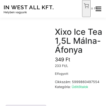
Tovább
IN WEST ALL KFT.
a
0 Ft
Menü
tartalomhoz
Helyben vagyunk
FÓKUSZ ÉLELMISZER
TÓPART ABC
Xixo Ice Tea
1,5L Málna-
NEMZETI DOHÁNYBOLT
SZOLGÁLTATÁSOK
Áfonya
349
Ft
KAPCSOLAT
WEB SHOP
233 Ft/L
Elfogyott
Cikkszám:
5999860497554
Kategória:
Üditőitalok