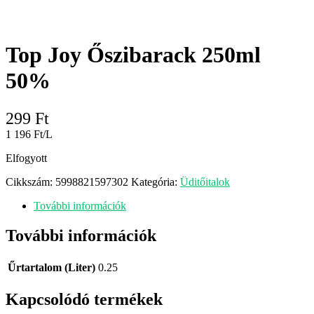
Top Joy Őszibarack 250ml
50%
299
Ft
1 196 Ft/L
Elfogyott
Cikkszám:
5998821597302
Kategória:
Üditőitalok
További információk
További információk
Űrtartalom (Liter)
0.25
Kapcsolódó termékek