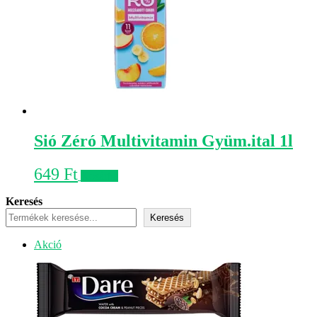
Sió Zéró Multivitamin Gyüm.ital 1l
649
Ft
Kosárba
Keresés
Keresés
Akciós
Akció
termék