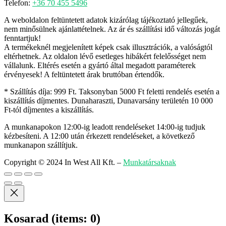
Telefon:
+36 70 455 5496
A weboldalon feltüntetett adatok kizárólag tájékoztató jellegűek,
nem minősülnek ajánlattételnek. Az ár és szállítási idő változás jogát
fenntartjuk!
A termékeknél megjelenített képek csak illusztrációk, a valóságtól
eltérhetnek. Az oldalon lévő esetleges hibákért felelősséget nem
vállalunk. Eltérés esetén a gyártó által megadott paraméterek
érvényesek! A feltüntetett árak bruttóban értendők.
* Szállítás díja: 999 Ft. Taksonyban 5000 Ft feletti rendelés esetén a
kiszállítás díjmentes. Dunaharaszti, Dunavarsány területén 10 000
Ft-tól díjmentes a kiszállítás.
A munkanapokon 12:00-ig leadott rendeléseket 14:00-ig tudjuk
kézbesíteni. A 12:00 után érkezett rendeléseket, a következő
munkanapon szállítjuk.
Copyright © 2024 In West All Kft.
–
Munkatársaknak
Kosarad
(items: 0)