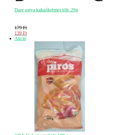
Dare ostya kakaókrémes tölt. 29g
179
Ft
Original
139
Ft
price
Current
Akciós
Akció
was:
price
termék
179 Ft.
is:
139 Ft.