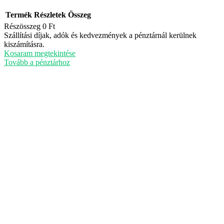
Termék
Részletek
Összeg
Részösszeg
0 Ft
Termékek
Szállítási díjak, adók és kedvezmények a pénztárnál kerülnek
kiszámításra.
a
Kosaram megtekintése
kosárban
Tovább a pénztárhoz