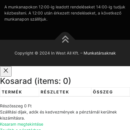
A munkanapokon 12:00-ig leadott rendeléseket 14:00-ig tudjuk
kézbesíteni. A 12:00 után érkezett rendeléseket, a következő
munkanapon szállítjuk.
Copyright © 2024 In West All Kft.
–
Munkatársaknak
Kosarad
(items: 0)
TERMÉK
RÉSZLETEK
ÖSSZEG
T
Részösszeg
0 Ft
e
Szállítási díjak, adók és kedvezmények a pénztárnál kerülnek
r
kiszámításra.
Kosaram megtekintése
m