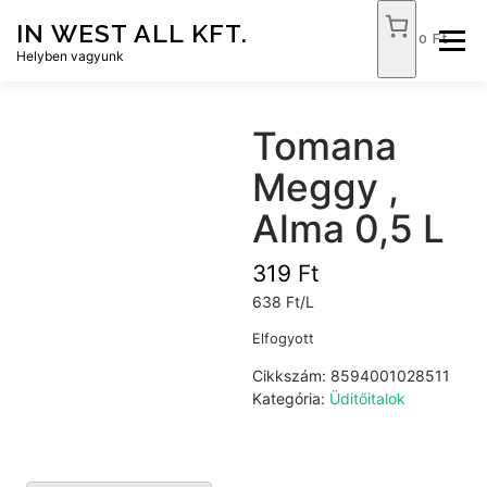
Tovább
IN WEST ALL KFT.
a
0 Ft
Menü
tartalomhoz
Helyben vagyunk
FÓKUSZ ÉLELMISZER
TÓPART ABC
Tomana
Meggy ,
NEMZETI DOHÁNYBOLT
SZOLGÁLTATÁSOK
Alma 0,5 L
319
Ft
KAPCSOLAT
WEB SHOP
638 Ft/L
Elfogyott
Cikkszám:
8594001028511
Kategória:
Üditőitalok