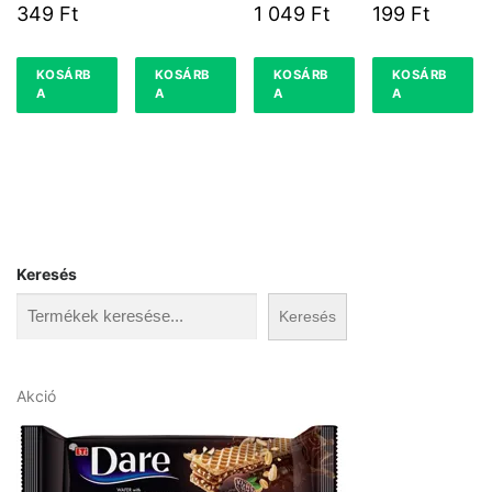
KÓKUSZ
TAL 1 L
K 0,2 L 20
349
Ft
1 049
Ft
199
Ft
250 ML
%
KOSÁRB
KOSÁRB
KOSÁRB
KOSÁRB
A
A
A
A
Keresés
Keresés
A
Akció
k
c
i
ó