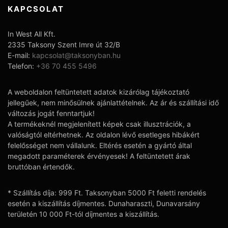
KAPCSOLAT
In West All Kft.
2335 Taksony Szent Imre út 32/B
E-mail:
kapcsolat@taksonyban.hu
Telefon:
+36 70 455 5496
A weboldalon feltüntetett adatok kizárólag tájékoztató
jellegűek, nem minősülnek ajánlattételnek. Az ár és szállítási idő
változás jogát fenntartjuk!
A termékeknél megjelenített képek csak illusztrációk, a
valóságtól eltérhetnek. Az oldalon lévő esetleges hibákért
felelősséget nem vállalunk. Eltérés esetén a gyártó által
megadott paraméterek érvényesek! A feltüntetett árak
bruttóban értendők.
* Szállítás díja: 999 Ft. Taksonyban 5000 Ft feletti rendelés
esetén a kiszállítás díjmentes. Dunaharaszti, Dunavarsány
területén 10 000 Ft-tól díjmentes a kiszállítás.