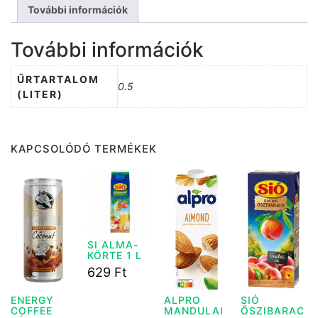
További információk
További információk
ŰRTARTALOM
0.5
(LITER)
KAPCSOLÓDÓ TERMÉKEK
SI ALMA-
KÖRTE 1 L
629
Ft
ENERGY
ALPRO
SIÓ
COFFEE
MANDULAI
ŐSZIBARAC