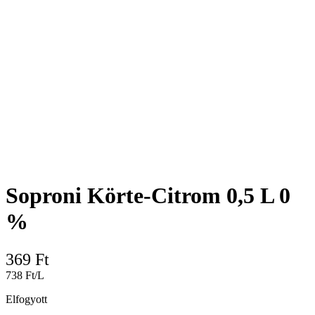
Soproni Körte-Citrom 0,5 L 0
%
369
Ft
738 Ft/L
Elfogyott