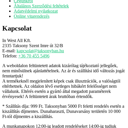
Cégünkről
Általános Szerződési feltételek
Adatvédelmi nyilatkozat
Online vitarendezés
Kapcsolat
In West All Kft.
2335 Taksony Szent Imre út 32/B
E-mail:
kapcsolat@taksonyban.hu
Telefon:
+36 70 455 5496
A weboldalon feltüntetett adatok kizárólag tájékoztató jellegűek,
nem minősülnek ajánlattételnek. Az ár és szállítási idő változás jogát
fenntartjuk!
A termékeknél megjelenített képek csak illusztrációk, a valóságtól
eltérhetnek. Az oldalon lévő esetleges hibákért felelősséget nem
vállalunk. Eltérés esetén a gyártó által megadott paraméterek
érvényesek! A feltüntetett árak bruttóban értendők.
* Szállítás díja: 999 Ft. Taksonyban 5000 Ft feletti rendelés esetén a
kiszállítás díjmentes. Dunaharaszti, Dunavarsány területén 10 000
Ft-tól díjmentes a kiszállítás.
A munkanapokon 12:00-ig leadott rendeléseket 14:00-ig tudjuk