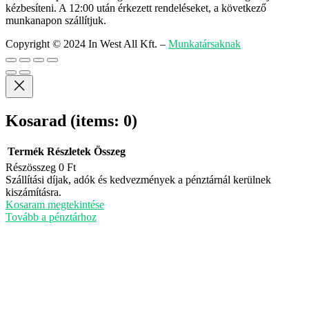
kézbesíteni. A 12:00 után érkezett rendeléseket, a következő
munkanapon szállítjuk.
Copyright © 2024 In West All Kft.
–
Munkatársaknak
Kosarad
(items: 0)
Termék
Részletek
Összeg
Részösszeg
0 Ft
Termékek
Szállítási díjak, adók és kedvezmények a pénztárnál kerülnek
kiszámításra.
a
Kosaram megtekintése
kosárban
Tovább a pénztárhoz