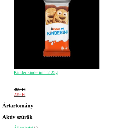
Kinder kinderini T2 25g
309
Ft
Original
239
Ft
price
Current
was:
price
Ártartomány
309 Ft.
is:
239 Ft.
Aktív szűrők
48