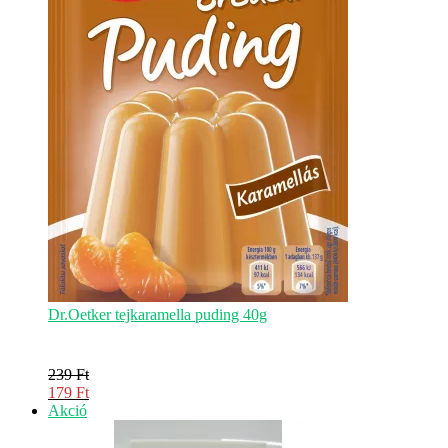
Dr.Oetker tejkaramella puding 40g
239
Ft
Original
179
Ft
price
Current
Akciós
Akció
was:
price
termék
239 Ft.
is: