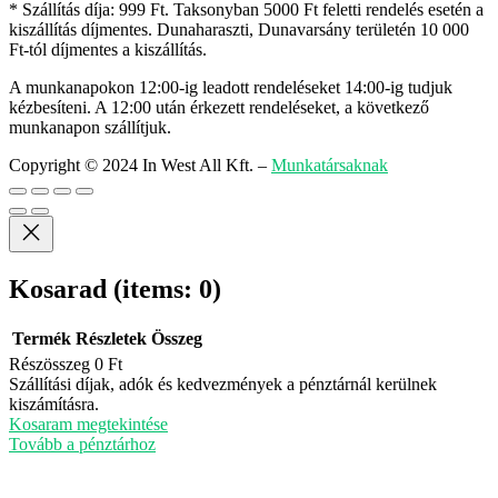
* Szállítás díja: 999 Ft. Taksonyban 5000 Ft feletti rendelés esetén a
kiszállítás díjmentes. Dunaharaszti, Dunavarsány területén 10 000
Ft-tól díjmentes a kiszállítás.
A munkanapokon 12:00-ig leadott rendeléseket 14:00-ig tudjuk
kézbesíteni. A 12:00 után érkezett rendeléseket, a következő
munkanapon szállítjuk.
Copyright © 2024 In West All Kft.
–
Munkatársaknak
Kosarad
(items: 0)
Termék
Részletek
Összeg
Részösszeg
0 Ft
Termékek
Szállítási díjak, adók és kedvezmények a pénztárnál kerülnek
kiszámításra.
a
Kosaram megtekintése
kosárban
Tovább a pénztárhoz