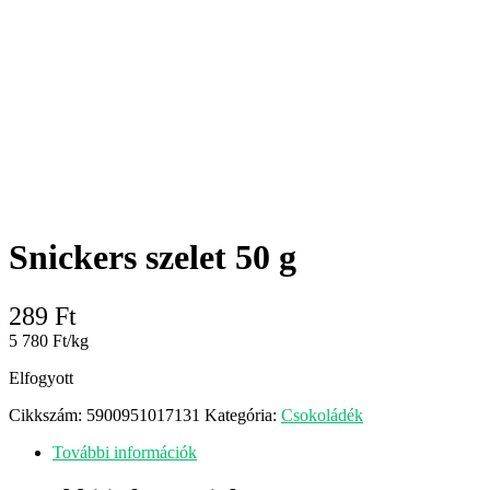
Snickers szelet 50 g
289
Ft
5 780 Ft/kg
Elfogyott
Cikkszám:
5900951017131
Kategória:
Csokoládék
További információk