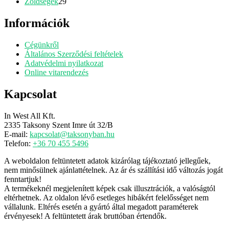
29
termék
Zöldségek
29
termék
Információk
Cégünkről
Általános Szerződési feltételek
Adatvédelmi nyilatkozat
Online vitarendezés
Kapcsolat
In West All Kft.
2335 Taksony Szent Imre út 32/B
E-mail:
kapcsolat@taksonyban.hu
Telefon:
+36 70 455 5496
A weboldalon feltüntetett adatok kizárólag tájékoztató jellegűek,
nem minősülnek ajánlattételnek. Az ár és szállítási idő változás jogát
fenntartjuk!
A termékeknél megjelenített képek csak illusztrációk, a valóságtól
eltérhetnek. Az oldalon lévő esetleges hibákért felelősséget nem
vállalunk. Eltérés esetén a gyártó által megadott paraméterek
érvényesek! A feltüntetett árak bruttóban értendők.