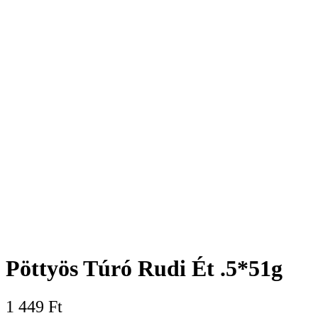
Pöttyös Túró Rudi Ét .5*51g
1 449
Ft