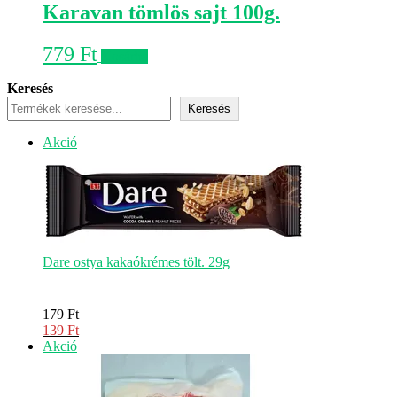
Karavan tömlös sajt 100g.
779
Ft
Kosárba
Keresés
Keresés
Akciós
Akció
termék
Dare ostya kakaókrémes tölt. 29g
179
Ft
Original
139
Ft
price
Current
Akciós
Akció
was:
price
termék
179 Ft.
is:
139 Ft.