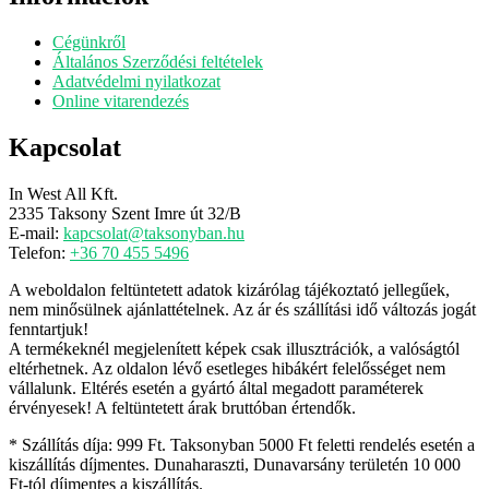
Cégünkről
Általános Szerződési feltételek
Adatvédelmi nyilatkozat
Online vitarendezés
Kapcsolat
In West All Kft.
2335 Taksony Szent Imre út 32/B
E-mail:
kapcsolat@taksonyban.hu
Telefon:
+36 70 455 5496
A weboldalon feltüntetett adatok kizárólag tájékoztató jellegűek,
nem minősülnek ajánlattételnek. Az ár és szállítási idő változás jogát
fenntartjuk!
A termékeknél megjelenített képek csak illusztrációk, a valóságtól
eltérhetnek. Az oldalon lévő esetleges hibákért felelősséget nem
vállalunk. Eltérés esetén a gyártó által megadott paraméterek
érvényesek! A feltüntetett árak bruttóban értendők.
* Szállítás díja: 999 Ft. Taksonyban 5000 Ft feletti rendelés esetén a
kiszállítás díjmentes. Dunaharaszti, Dunavarsány területén 10 000
Ft-tól díjmentes a kiszállítás.