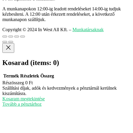
A munkanapokon 12:00-ig leadott rendeléseket 14:00-ig tudjuk
kézbesíteni. A 12:00 után érkezett rendeléseket, a következő
munkanapon szállítjuk.
Copyright © 2024 In West All Kft.
–
Munkatársaknak
Kosarad
(items: 0)
Termék
Részletek
Összeg
Részösszeg
0 Ft
Termékek
Szállítási díjak, adók és kedvezmények a pénztárnál kerülnek
kiszámításra.
a
Kosaram megtekintése
kosárban
Tovább a pénztárhoz