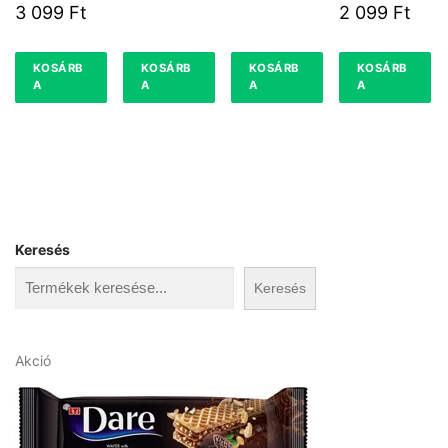
24 %
3 099
Ft
2 099
Ft
KOSÁRB
KOSÁRB
KOSÁRB
KOSÁRB
A
A
A
A
Keresés
Keresés
A
Akció
k
c
i
ó