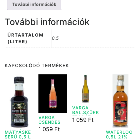
További információk
További információk
ŰRTARTALOM
0.5
(LITER)
KAPCSOLÓDÓ TERMÉKEK
VARGA
BAL.SZÜRK
EBARÁT
VARGA
1 059
Ft
FÉLÉD. 0,75
CSENDES
L
ROSE
1 059
Ft
SZÁRAZ
MÁTYÁSKE
WATERLOO
BOR 0,75L
SERŰ 0,5 L
0,5L 21%