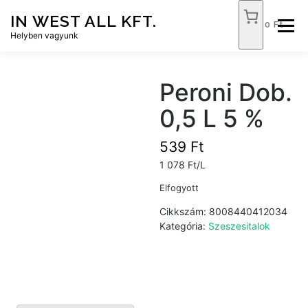
Tovább
IN WEST ALL KFT.
a
0 Ft
Menü
tartalomhoz
Helyben vagyunk
FÓKUSZ ÉLELMISZER
TÓPART ABC
Peroni Dob.
0,5 L 5 %
NEMZETI DOHÁNYBOLT
SZOLGÁLTATÁSOK
539
Ft
1 078 Ft/L
KAPCSOLAT
WEB SHOP
Elfogyott
Cikkszám:
8008440412034
Kategória:
Szeszesitalok