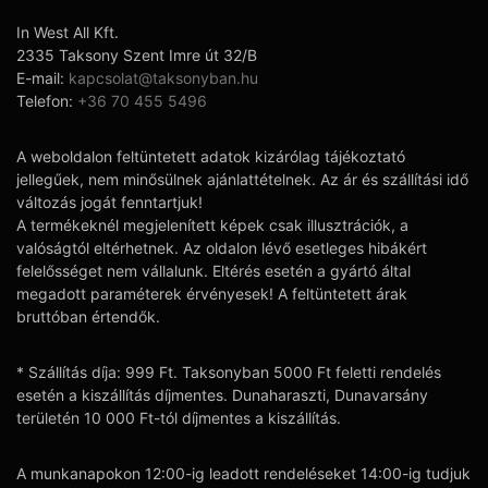
In West All Kft.
2335 Taksony Szent Imre út 32/B
E-mail:
kapcsolat@taksonyban.hu
Telefon:
+36 70 455 5496
A weboldalon feltüntetett adatok kizárólag tájékoztató
jellegűek, nem minősülnek ajánlattételnek. Az ár és szállítási idő
változás jogát fenntartjuk!
A termékeknél megjelenített képek csak illusztrációk, a
valóságtól eltérhetnek. Az oldalon lévő esetleges hibákért
felelősséget nem vállalunk. Eltérés esetén a gyártó által
megadott paraméterek érvényesek! A feltüntetett árak
bruttóban értendők.
* Szállítás díja: 999 Ft. Taksonyban 5000 Ft feletti rendelés
esetén a kiszállítás díjmentes. Dunaharaszti, Dunavarsány
területén 10 000 Ft-tól díjmentes a kiszállítás.
A munkanapokon 12:00-ig leadott rendeléseket 14:00-ig tudjuk