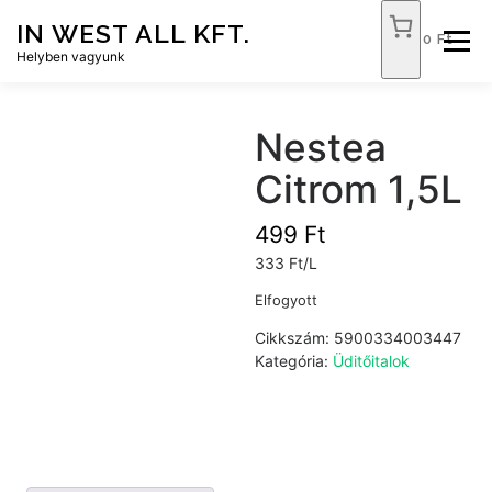
Tovább
IN WEST ALL KFT.
a
0 Ft
Menü
tartalomhoz
Helyben vagyunk
FÓKUSZ ÉLELMISZER
TÓPART ABC
Nestea
Citrom 1,5L
NEMZETI DOHÁNYBOLT
SZOLGÁLTATÁSOK
499
Ft
333 Ft/L
KAPCSOLAT
WEB SHOP
Elfogyott
Cikkszám:
5900334003447
Kategória:
Üditőitalok