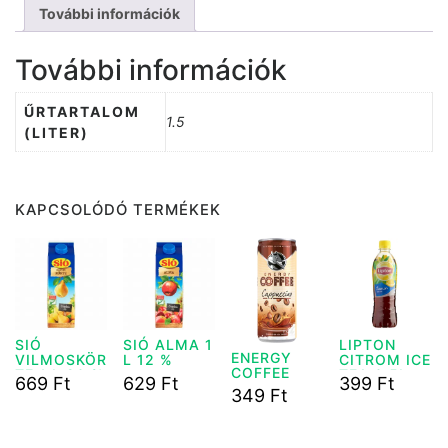
További információk
További információk
ŰRTARTALOM
1.5
(LITER)
KAPCSOLÓDÓ TERMÉKEK
SIÓ
SIÓ ALMA 1
LIPTON
ENERGY
VILMOSKÖR
L 12 %
CITROM ICE
COFFEE
TE 1 L 20 %
TEA 0,5L
669
Ft
629
Ft
399
Ft
CAPPUCINO
DRS
349
Ft
250 ML