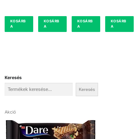
KOSÁRB
KOSÁRB
KOSÁRB
KOSÁRB
A
A
A
A
Keresés
Keresés
A
Akció
k
c
i
ó