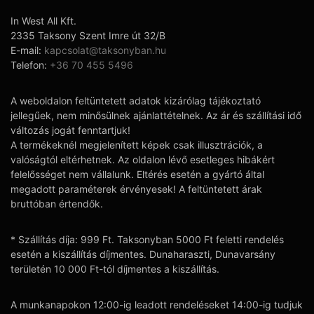
In West All Kft.
2335 Taksony Szent Imre út 32/B
E-mail:
kapcsolat@taksonyban.hu
Telefon:
+36 70 455 5496
A weboldalon feltüntetett adatok kizárólag tájékoztató
jellegűek, nem minősülnek ajánlattételnek. Az ár és szállítási idő
változás jogát fenntartjuk!
A termékeknél megjelenített képek csak illusztrációk, a
valóságtól eltérhetnek. Az oldalon lévő esetleges hibákért
felelősséget nem vállalunk. Eltérés esetén a gyártó által
megadott paraméterek érvényesek! A feltüntetett árak
bruttóban értendők.
* Szállítás díja: 999 Ft. Taksonyban 5000 Ft feletti rendelés
esetén a kiszállítás díjmentes. Dunaharaszti, Dunavarsány
területén 10 000 Ft-tól díjmentes a kiszállítás.
A munkanapokon 12:00-ig leadott rendeléseket 14:00-ig tudjuk