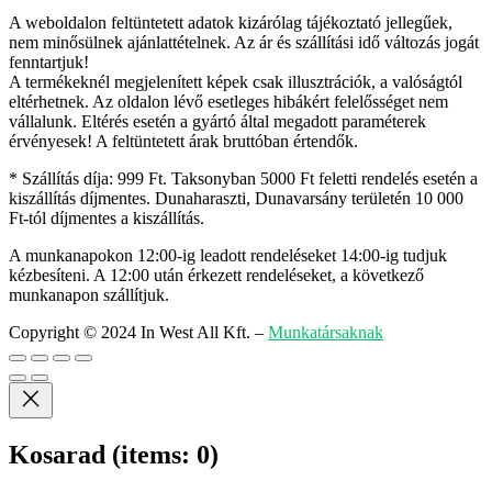
A weboldalon feltüntetett adatok kizárólag tájékoztató jellegűek,
nem minősülnek ajánlattételnek. Az ár és szállítási idő változás jogát
fenntartjuk!
A termékeknél megjelenített képek csak illusztrációk, a valóságtól
eltérhetnek. Az oldalon lévő esetleges hibákért felelősséget nem
vállalunk. Eltérés esetén a gyártó által megadott paraméterek
érvényesek! A feltüntetett árak bruttóban értendők.
* Szállítás díja: 999 Ft. Taksonyban 5000 Ft feletti rendelés esetén a
kiszállítás díjmentes. Dunaharaszti, Dunavarsány területén 10 000
Ft-tól díjmentes a kiszállítás.
A munkanapokon 12:00-ig leadott rendeléseket 14:00-ig tudjuk
kézbesíteni. A 12:00 után érkezett rendeléseket, a következő
munkanapon szállítjuk.
Copyright © 2024 In West All Kft.
–
Munkatársaknak
Kosarad
(items: 0)