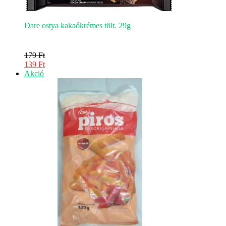
Dare ostya kakaókrémes tölt. 29g
179
Ft
Original
139
Ft
price
Current
Akciós
Akció
was:
price
termék
179 Ft.
is:
139 Ft.