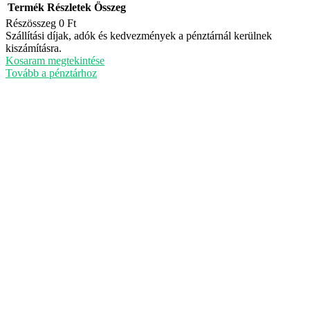
Termék
Részletek
Összeg
Részösszeg
0 Ft
Termékek
Szállítási díjak, adók és kedvezmények a pénztárnál kerülnek
kiszámításra.
a
Kosaram megtekintése
kosárban
Tovább a pénztárhoz