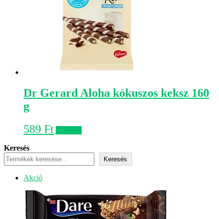
Dr Gerard Aloha kókuszos keksz 160
g
589
Ft
Kosárba
Keresés
Keresés
Akciós
Akció
termék