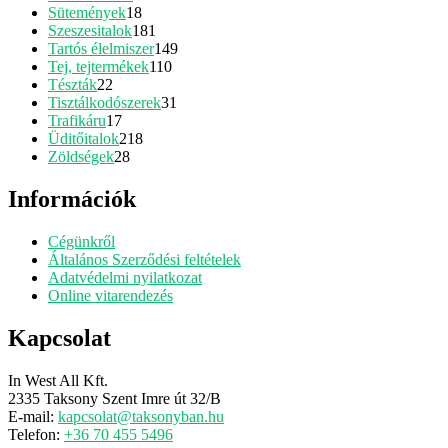
18
termék
Sütemények
18
termék
181
Szeszesitalok
181
termék
149
Tartós élelmiszer
149
110
termék
Tej, tejtermékek
110
22
termék
Tészták
22
termék
31
Tisztálkodószerek
31
17
termék
Trafikáru
17
termék
218
Üditőitalok
218
28
termék
Zöldségek
28
termék
Információk
Cégünkről
Általános Szerződési feltételek
Adatvédelmi nyilatkozat
Online vitarendezés
Kapcsolat
In West All Kft.
2335 Taksony Szent Imre út 32/B
E-mail:
kapcsolat@taksonyban.hu
Telefon:
+36 70 455 5496