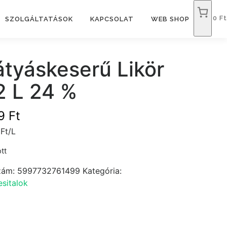
0 Ft
SZOLGÁLTATÁSOK
KAPCSOLAT
WEB SHOP
tyáskeserű Likör
2 L 24 %
19
Ft
Ft/L
tt
zám:
5997732761499
Kategória:
sitalok