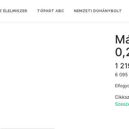
Z ÉLELMISZER
TÓPART ABC
NEMZETI DOHÁNYBOLT
Má
0,
1 2
6 095 
Elfogyo
Cikks
Szesze