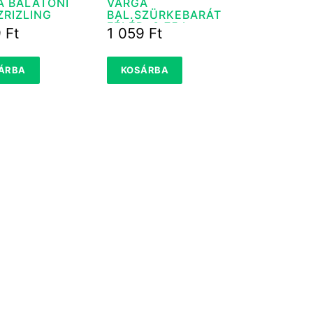
A BALATONI
VARGA
ZRIZLING
BAL.SZÜRKEBARÁT
FÉLÉD. 0,75 L
9
Ft
1 059
Ft
ÁRBA
KOSÁRBA