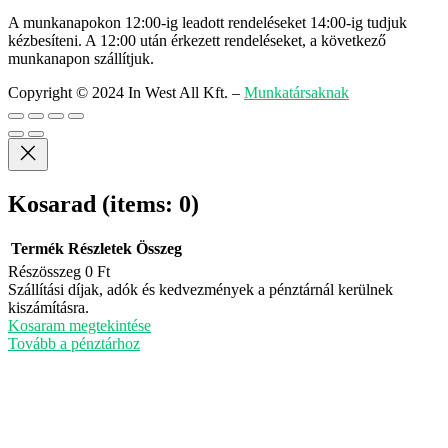
A munkanapokon 12:00-ig leadott rendeléseket 14:00-ig tudjuk
kézbesíteni. A 12:00 után érkezett rendeléseket, a következő
munkanapon szállítjuk.
Copyright © 2024 In West All Kft.
–
Munkatársaknak
Kosarad
(items: 0)
Termék
Részletek
Összeg
Részösszeg
0 Ft
Termékek
Szállítási díjak, adók és kedvezmények a pénztárnál kerülnek
kiszámításra.
a
Kosaram megtekintése
kosárban
Tovább a pénztárhoz