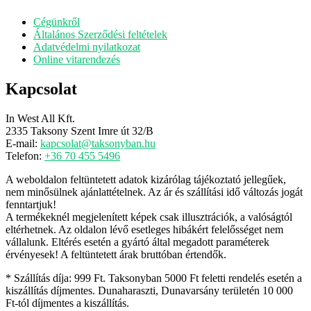
Cégünkről
Általános Szerződési feltételek
Adatvédelmi nyilatkozat
Online vitarendezés
Kapcsolat
In West All Kft.
2335 Taksony Szent Imre út 32/B
E-mail:
kapcsolat@taksonyban.hu
Telefon:
+36 70 455 5496
A weboldalon feltüntetett adatok kizárólag tájékoztató jellegűek,
nem minősülnek ajánlattételnek. Az ár és szállítási idő változás jogát
fenntartjuk!
A termékeknél megjelenített képek csak illusztrációk, a valóságtól
eltérhetnek. Az oldalon lévő esetleges hibákért felelősséget nem
vállalunk. Eltérés esetén a gyártó által megadott paraméterek
érvényesek! A feltüntetett árak bruttóban értendők.
* Szállítás díja: 999 Ft. Taksonyban 5000 Ft feletti rendelés esetén a
kiszállítás díjmentes. Dunaharaszti, Dunavarsány területén 10 000
Ft-tól díjmentes a kiszállítás.