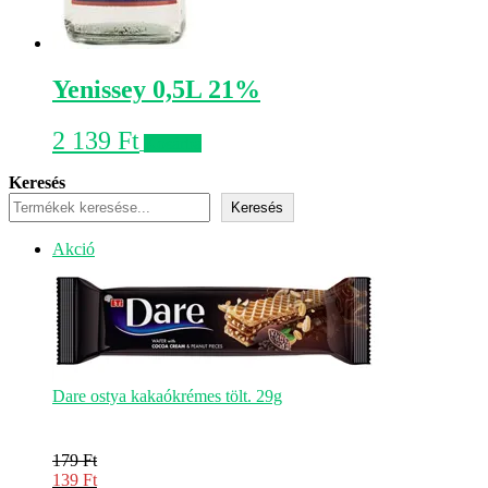
Yenissey 0,5L 21%
2 139
Ft
Kosárba
Keresés
Keresés
Akciós
Akció
termék
Dare ostya kakaókrémes tölt. 29g
179
Ft
Original
139
Ft