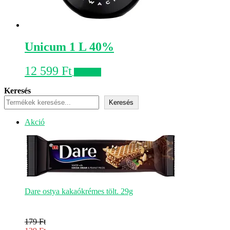
Unicum 1 L 40%
12 599
Ft
Kosárba
Keresés
Keresés
Akciós
Akció
termék
Dare ostya kakaókrémes tölt. 29g
179
Ft