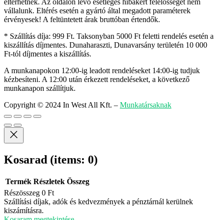
eltérhetnek. Az oldalon lévő esetleges hibákért felelősséget nem
vállalunk. Eltérés esetén a gyártó által megadott paraméterek
érvényesek! A feltüntetett árak bruttóban értendők.
* Szállítás díja: 999 Ft. Taksonyban 5000 Ft feletti rendelés esetén a
kiszállítás díjmentes. Dunaharaszti, Dunavarsány területén 10 000
Ft-tól díjmentes a kiszállítás.
A munkanapokon 12:00-ig leadott rendeléseket 14:00-ig tudjuk
kézbesíteni. A 12:00 után érkezett rendeléseket, a következő
munkanapon szállítjuk.
Copyright © 2024 In West All Kft.
–
Munkatársaknak
Kosarad
(items: 0)
Termék
Részletek
Összeg
Részösszeg
0 Ft
Termékek
Szállítási díjak, adók és kedvezmények a pénztárnál kerülnek
kiszámításra.
a
Kosaram megtekintése