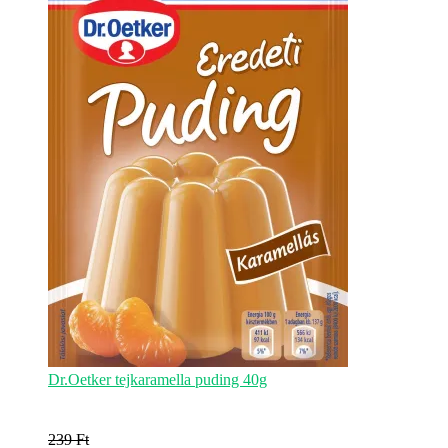
159 Ft.
Dr.Oetker tejkaramella puding 40g
239
Ft