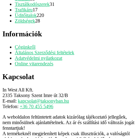
termék
31
Tisztálkodószerek
31
17
termék
Trafikáru
17
termék
220
Üditőitalok
220
28
termék
Zöldségek
28
termék
Információk
Cégünkről
Általános Szerződési feltételek
Adatvédelmi nyilatkozat
Online vitarendezés
Kapcsolat
In West All Kft.
2335 Taksony Szent Imre út 32/B
E-mail:
kapcsolat@taksonyban.hu
Telefon:
+36 70 455 5496
A weboldalon feltüntetett adatok kizárólag tájékoztató jellegűek,
nem minősülnek ajánlattételnek. Az ár és szállítási idő változás jogát
fenntartjuk!
A termékeknél megjelenített képek csak illusztrációk, a valóságtól