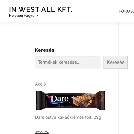
Tovább
IN WEST ALL KFT.
a
FÓKUS
Helyben vagyunk
tartalomhoz
Keresés
Keresés
A
Akció
k
c
i
ó
s
Dare ostya kakaókrémes tölt. 29g
t
e
179
Ft
r