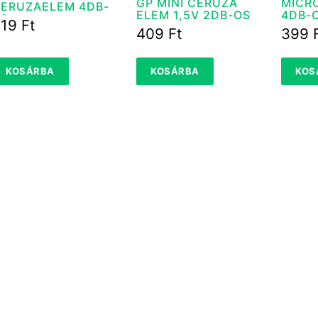
GP MINI CERUZA
MICR
ERUZAELEM 4DB-
ELEM 1,5V 2DB-OS
4DB-
S
319
Ft
409
Ft
399
KOSÁRBA
KOSÁRBA
KOS