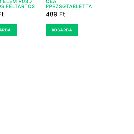
O ELEM R03D
CBA
OS FÉLTARTÓS
PPEZSGTABLETTA
KALCIUM 80G
Ft
489
Ft
ÁRBA
KOSÁRBA