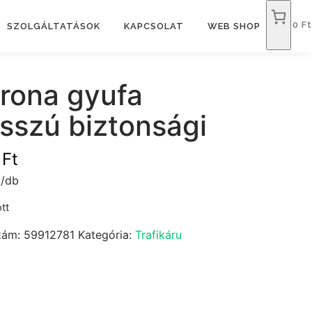
0 Ft
SZOLGÁLTATÁSOK
KAPCSOLAT
WEB SHOP
rona gyufa
sszú biztonsági
9
Ft
t/db
tt
zám:
59912781
Kategória:
Trafikáru