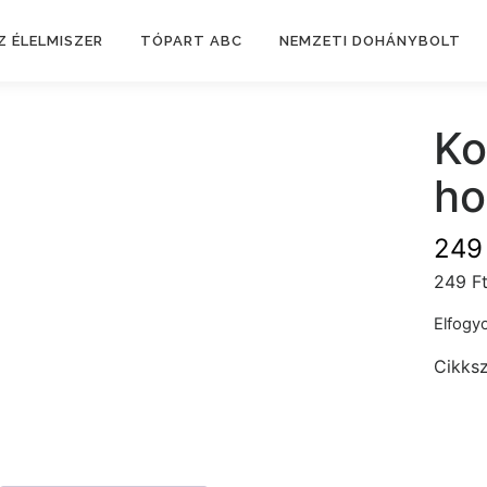
Z ÉLELMISZER
TÓPART ABC
NEMZETI DOHÁNYBOLT
Ko
ho
24
249 F
Elfogyo
Cikks