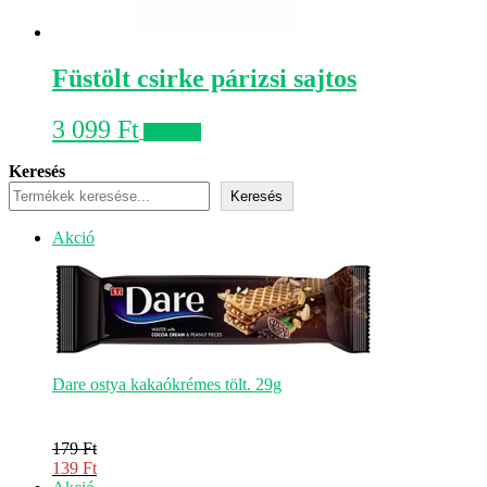
Füstölt csirke párizsi sajtos
3 099
Ft
Kosárba
Keresés
Keresés
Akciós
Akció
termék
Dare ostya kakaókrémes tölt. 29g
179
Ft
Original
139
Ft
price
Current
Akciós