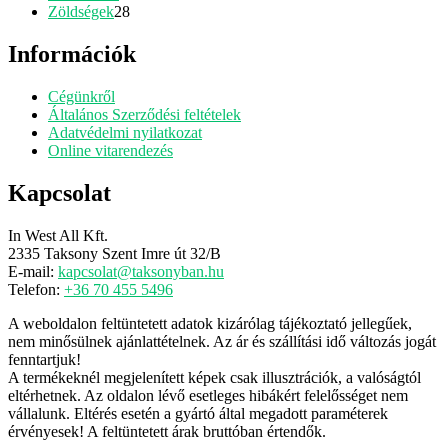
28
termék
Zöldségek
28
termék
Információk
Cégünkről
Általános Szerződési feltételek
Adatvédelmi nyilatkozat
Online vitarendezés
Kapcsolat
In West All Kft.
2335 Taksony Szent Imre út 32/B
E-mail:
kapcsolat@taksonyban.hu
Telefon:
+36 70 455 5496
A weboldalon feltüntetett adatok kizárólag tájékoztató jellegűek,
nem minősülnek ajánlattételnek. Az ár és szállítási idő változás jogát
fenntartjuk!
A termékeknél megjelenített képek csak illusztrációk, a valóságtól
eltérhetnek. Az oldalon lévő esetleges hibákért felelősséget nem
vállalunk. Eltérés esetén a gyártó által megadott paraméterek
érvényesek! A feltüntetett árak bruttóban értendők.