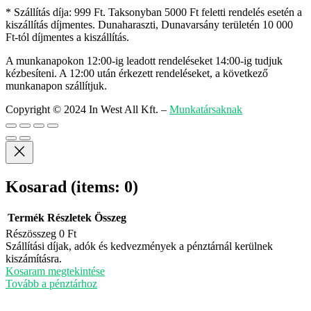
* Szállítás díja: 999 Ft. Taksonyban 5000 Ft feletti rendelés esetén a
kiszállítás díjmentes. Dunaharaszti, Dunavarsány területén 10 000
Ft-tól díjmentes a kiszállítás.
A munkanapokon 12:00-ig leadott rendeléseket 14:00-ig tudjuk
kézbesíteni. A 12:00 után érkezett rendeléseket, a következő
munkanapon szállítjuk.
Copyright © 2024 In West All Kft.
–
Munkatársaknak
Kosarad
(items: 0)
Termék
Részletek
Összeg
Részösszeg
0 Ft
Termékek
Szállítási díjak, adók és kedvezmények a pénztárnál kerülnek
kiszámításra.
a
Kosaram megtekintése
kosárban
Tovább a pénztárhoz