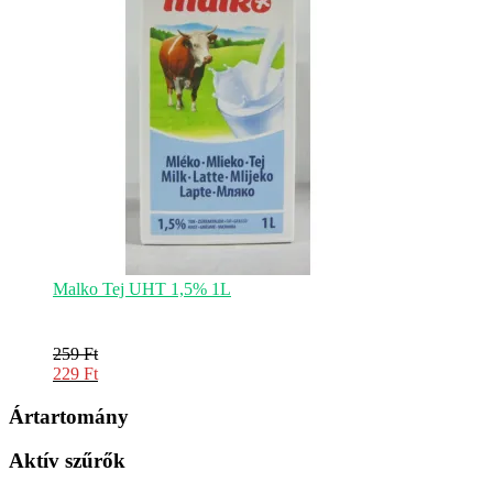
Malko Tej UHT 1,5% 1L
259
Ft
Original
229
Ft
price
Current
was:
price
Ártartomány
259 Ft.
is:
229 Ft.
Aktív szűrők