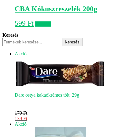
CBA Kókuszreszelék 200g
599
Ft
Kosárba
Keresés
Keresés
Akciós
Akció
termék
Dare ostya kakaókrémes tölt. 29g
179
Ft
Original
139
Ft
price
Current
Akciós
Akció
was:
price
termék
179 Ft.
is: