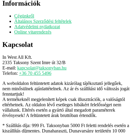
Információk
Cégünkről
Általános Szerződési feltételek
Adatvédelmi nyilatkozat
Online vitarendezés
Kapcsolat
In West All Kft.
2335 Taksony Szent Imre út 32/B
E-mail:
kapcsolat@taksonyban.hu
Telefon:
+36 70 455 5496
A weboldalon feltüntetett adatok kizárólag tájékoztató jellegűek,
nem minősülnek ajánlattételnek. Az ár és szállítási idő változás jogát
fenntartjuk!
A termékeknél megjelenített képek csak illusztrációk, a valóságtól
eltérhetnek. Az oldalon lévő esetleges hibákért felelősséget nem
vállalunk. Eltérés esetén a gyártó által megadott paraméterek
érvényesek! A feltüntetett árak bruttóban értendők.
* Szállítás díja: 999 Ft. Taksonyban 5000 Ft feletti rendelés esetén a
kiszállítás díjmentes. Dunaharaszti, Dunavarsány területén 10 000