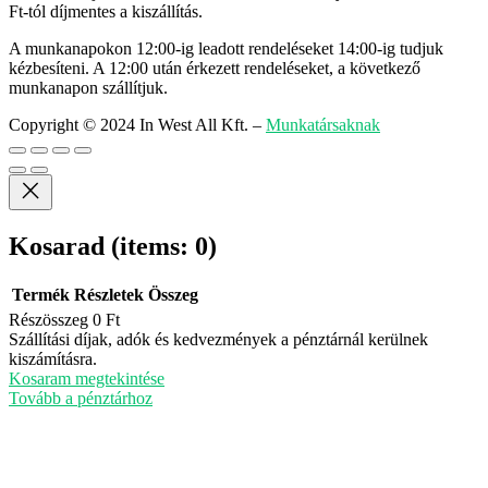
Ft-tól díjmentes a kiszállítás.
A munkanapokon 12:00-ig leadott rendeléseket 14:00-ig tudjuk
kézbesíteni. A 12:00 után érkezett rendeléseket, a következő
munkanapon szállítjuk.
Copyright © 2024 In West All Kft.
–
Munkatársaknak
Kosarad
(items: 0)
Termék
Részletek
Összeg
Részösszeg
0 Ft
Termékek
Szállítási díjak, adók és kedvezmények a pénztárnál kerülnek
kiszámításra.
a
Kosaram megtekintése
kosárban
Tovább a pénztárhoz