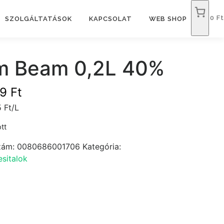
0 Ft
SZOLGÁLTATÁSOK
KAPCSOLAT
WEB SHOP
m Beam 0,2L 40%
99
Ft
 Ft/L
tt
zám:
0080686001706
Kategória:
sitalok