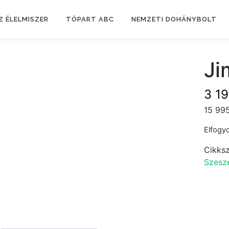
Z ÉLELMISZER
TÓPART ABC
NEMZETI DOHÁNYBOLT
Ji
3 1
15 995
Elfogyo
Cikks
Szesze