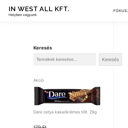
Tovább
IN WEST ALL KFT.
a
FÓKUS
Helyben vagyunk
tartalomhoz
Keresés
Keresés
A
Akció
k
c
i
ó
s
Dare ostya kakaókrémes tölt. 29g
t
e
179
Ft
r