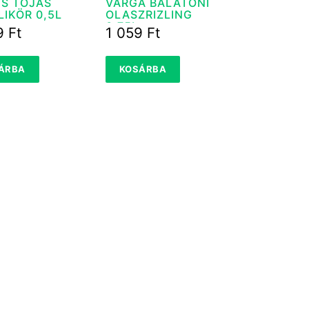
YS TOJÁS
VARGA BALATONI
IKÖR 0,5L
OLASZRIZLING
0,75L
9
Ft
1 059
Ft
ÁRBA
KOSÁRBA