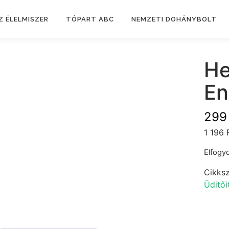
Z ÉLELMISZER
TÓPART ABC
NEMZETI DOHÁNYBOLT
He
En
29
1 196 
Elfogyo
Cikks
Üditői