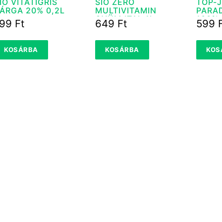
IO VITATIGRIS
SIÓ ZÉRÓ
TOP-
ÁRGA 20% 0,2L
MULTIVITAMIN
PARAD
GYÜM.ITAL 1L
100%
199
Ft
649
Ft
599
KOSÁRBA
KOSÁRBA
KOS