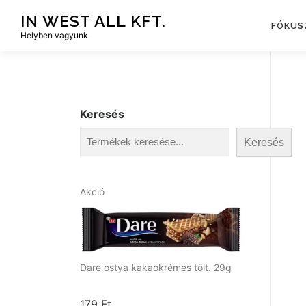
Tovább
IN WEST ALL KFT.
a
FÓKUS
Helyben vagyunk
tartalomhoz
Keresés
Keresés
A
Akció
k
c
i
ó
s
Dare ostya kakaókrémes tölt. 29g
t
e
179
Ft
r