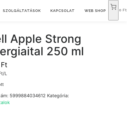
0 Ft
SZOLGÁLTATÁSOK
KAPCSOLAT
WEB SHOP
ll Apple Strong
ergiaital 250 ml
9
Ft
Ft/L
tt
zám:
5999884034612
Kategória:
talok