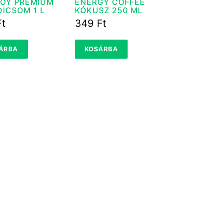
JOY PRÉMIUM
ENERGY COFFEE
ICSOM 1 L
KÓKUSZ 250 ML
Ft
349
Ft
ÁRBA
KOSÁRBA