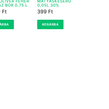
 OLIVÉR FEHÉR
MÁTYÁSKESERŰ
Z BOR 0,75 L
0,05L 30%
9
Ft
399
Ft
ÁRBA
KOSÁRBA