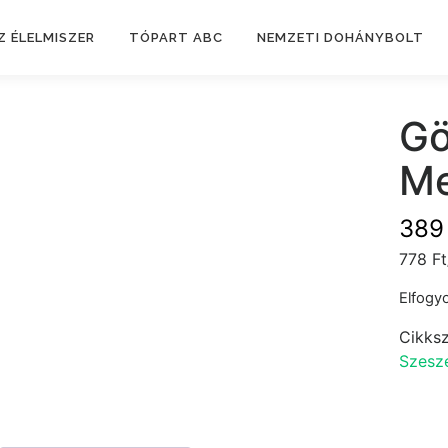
Z ÉLELMISZER
TÓPART ABC
NEMZETI DOHÁNYBOLT
Gö
Me
38
778 Ft
Elfogyo
Cikks
Szesze