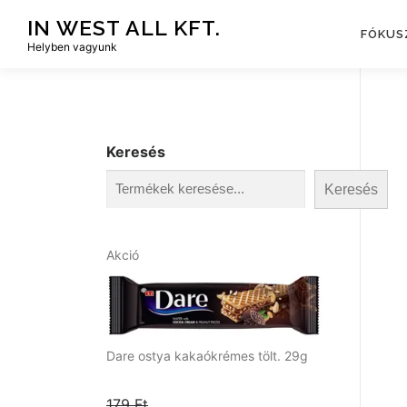
Tovább
IN WEST ALL KFT.
a
FÓKUS
Helyben vagyunk
tartalomhoz
Keresés
Keresés
A
Akció
k
c
i
ó
s
Dare ostya kakaókrémes tölt. 29g
t
e
179
Ft
r