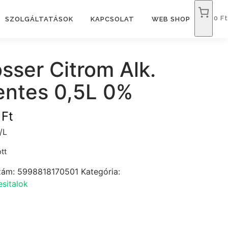
0 Ft
SZOLGÁLTATÁSOK
KAPCSOLAT
WEB SHOP
sser Citrom Alk.
ntes 0,5L 0%
9
Ft
/L
tt
zám:
5998818170501
Kategória:
sitalok