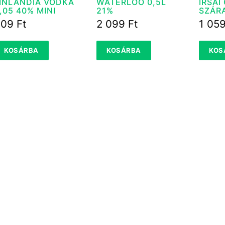
INLANDIA VODKA
WATERLOO 0,5L
IRSAI
,05 40% MINI
21%
SZÁRA
809
Ft
2 099
Ft
1 05
KOSÁRBA
KOSÁRBA
KOS