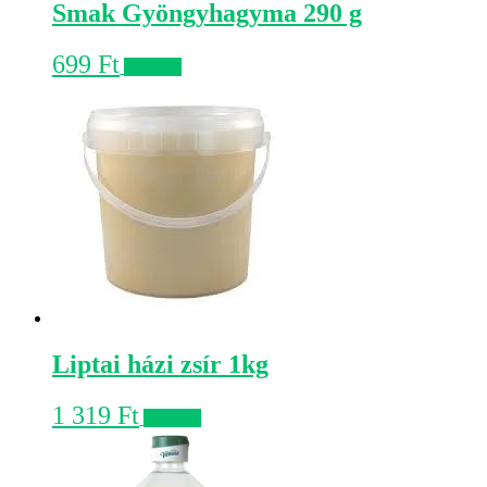
Smak Gyöngyhagyma 290 g
699
Ft
Kosárba
Liptai házi zsír 1kg
1 319
Ft
Kosárba