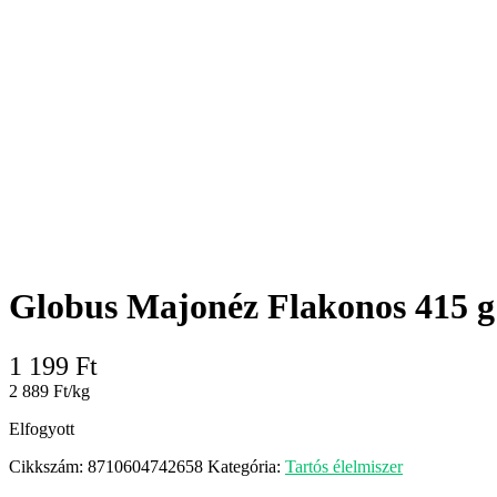
Globus Majonéz Flakonos 415 g
1 199
Ft
2 889 Ft/kg
Elfogyott
Cikkszám:
8710604742658
Kategória:
Tartós élelmiszer