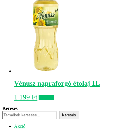
Vénusz napraforgó étolaj 1L
1 199
Ft
Kosárba
Keresés
Keresés
Akciós
Akció