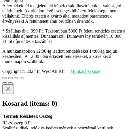
fenntartjuk!
A termékeknél megjelenített képek csak illusztrációk, a valóságtól
eltérhetnek. Az oldalon lévő esetleges hibákért felelősséget nem
vállalunk. Eltérés esetén a gyártó által megadott paraméterek
érvényesek! A feltüntetett árak bruttóban értendők.
* Szállítás díja: 999 Ft. Taksonyban 5000 Ft feletti rendelés esetén a
kiszállítás díjmentes. Dunaharaszti, Dunavarsány területén 10 000
Ft-tól díjmentes a kiszállítás.
A munkanapokon 12:00-ig leadott rendeléseket 14:00-ig tudjuk
kézbesíteni. A 12:00 után érkezett rendeléseket, a következő
munkanapon szállítjuk.
Copyright © 2024 In West All Kft.
–
Munkatársaknak
Kosarad
(items: 0)
Termék
Részletek
Összeg
Részösszeg
0 Ft
Szállítási díjak, adók és kedvezmények a pénztárnál kerülnek