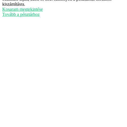
Termékek
kiszámításra.
a
Kosaram megtekintése
kosárban
Tovább a pénztárhoz