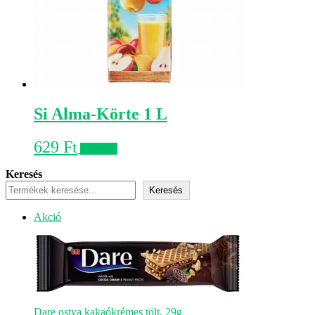
Si Alma-Körte 1 L
629
Ft
Kosárba
Keresés
Keresés
Akciós
Akció
termék
Dare ostya kakaókrémes tölt. 29g