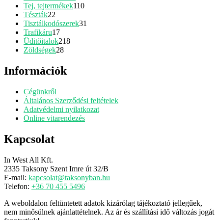
110
termék
Tej, tejtermékek
110
22
termék
Tészták
22
termék
31
Tisztálkodószerek
31
17
termék
Trafikáru
17
termék
218
Üditőitalok
218
28
termék
Zöldségek
28
termék
Információk
Cégünkről
Általános Szerződési feltételek
Adatvédelmi nyilatkozat
Online vitarendezés
Kapcsolat
In West All Kft.
2335 Taksony Szent Imre út 32/B
E-mail:
kapcsolat@taksonyban.hu
Telefon:
+36 70 455 5496
A weboldalon feltüntetett adatok kizárólag tájékoztató jellegűek,
nem minősülnek ajánlattételnek. Az ár és szállítási idő változás jogát