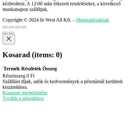
kézbesíteni. A 12:00 után érkezett rendeléseket, a következő
munkanapon szállítjuk.
Copyright © 2024 In West All Kft.
–
Munkatársaknak
Kosarad
(items: 0)
Termék
Részletek
Összeg
Részösszeg
0 Ft
Termékek
Szállítási díjak, adók és kedvezmények a pénztárnál kerülnek
kiszámításra.
a
Kosaram megtekintése
kosárban
Tovább a pénztárhoz