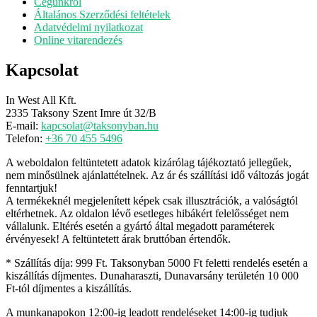
Cégünkről
Általános Szerződési feltételek
Adatvédelmi nyilatkozat
Online vitarendezés
Kapcsolat
In West All Kft.
2335 Taksony Szent Imre út 32/B
E-mail:
kapcsolat@taksonyban.hu
Telefon:
+36 70 455 5496
A weboldalon feltüntetett adatok kizárólag tájékoztató jellegűek,
nem minősülnek ajánlattételnek. Az ár és szállítási idő változás jogát
fenntartjuk!
A termékeknél megjelenített képek csak illusztrációk, a valóságtól
eltérhetnek. Az oldalon lévő esetleges hibákért felelősséget nem
vállalunk. Eltérés esetén a gyártó által megadott paraméterek
érvényesek! A feltüntetett árak bruttóban értendők.
* Szállítás díja: 999 Ft. Taksonyban 5000 Ft feletti rendelés esetén a
kiszállítás díjmentes. Dunaharaszti, Dunavarsány területén 10 000
Ft-tól díjmentes a kiszállítás.
A munkanapokon 12:00-ig leadott rendeléseket 14:00-ig tudjuk