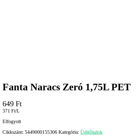
Fanta Naracs Zeró 1,75L PET
649
Ft
371 Ft/L
Elfogyott
Cikkszám:
5449000155306
Kategória:
Üditőitalok