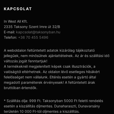
KAPCSOLAT
In West All Kft.
2335 Taksony Szent Imre út 32/B
E-mail:
kapcsolat@taksonyban.hu
Telefon:
+36 70 455 5496
A weboldalon feltüntetett adatok kizárólag tájékoztató
jellegűek, nem minősülnek ajánlattételnek. Az ár és szállítási idő
változás jogát fenntartjuk!
A termékeknél megjelenített képek csak illusztrációk, a
valóságtól eltérhetnek. Az oldalon lévő esetleges hibákért
felelősséget nem vállalunk. Eltérés esetén a gyártó által
megadott paraméterek érvényesek! A feltüntetett árak
bruttóban értendők.
* Szállítás díja: 999 Ft. Taksonyban 5000 Ft feletti rendelés
esetén a kiszállítás díjmentes. Dunaharaszti, Dunavarsány
területén 10 000 Ft-tól díjmentes a kiszállítás.