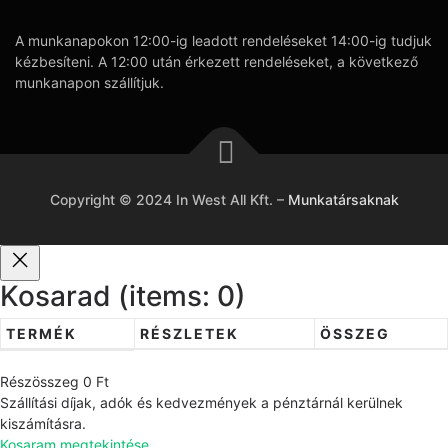
A munkanapokon 12:00-ig leadott rendeléseket 14:00-ig tudjuk
kézbesíteni. A 12:00 után érkezett rendeléseket, a következő
munkanapon szállítjuk.
Copyright © 2024 In West All Kft.
–
Munkatársaknak
Kosarad
(items: 0)
TERMÉK
RÉSZLETEK
ÖSSZEG
T
Részösszeg
0 Ft
e
Szállítási díjak, adók és kedvezmények a pénztárnál kerülnek
r
kiszámításra.
Kosaram megtekintése