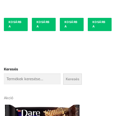
KOSÁRB
KOSÁRB
KOSÁRB
KOSÁRB
A
A
A
A
Keresés
Keresés
A
Akció
k
c
i