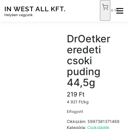
Tovább
IN WEST ALL KFT.
a
0 Ft
Menü
tartalomhoz
Helyben vagyunk
FÓKUSZ ÉLELMISZER
TÓPART ABC
DrOetker
eredeti
NEMZETI DOHÁNYBOLT
SZOLGÁLTATÁSOK
csoki
puding
KAPCSOLAT
WEB SHOP
44,5g
219
Ft
4 921 Ft/kg
Elfogyott
Cikkszám:
5997381371469
Kategória:
Csokoládék