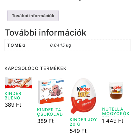
További információk
További információk
TÖMEG
0,0445 kg
KAPCSOLÓDÓ TERMÉKEK
KINDER
BUENO
WHITE 39G
389
Ft
NUTELLA
KINDER T4
MOGYORÓK
CSOKOLÁD
RÉM 200G
É 50G
KINDER JOY
1 449
Ft
389
Ft
20 G
549
Ft