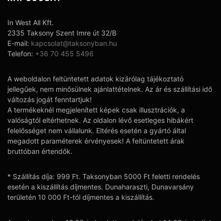
In West All Kft.
2335 Taksony Szent Imre út 32/B
E-mail:
kapcsolat@taksonyban.hu
Telefon:
+36 70 455 5496
A weboldalon feltüntetett adatok kizárólag tájékoztató
jellegűek, nem minősülnek ajánlattételnek. Az ár és szállítási idő
változás jogát fenntartjuk!
A termékeknél megjelenített képek csak illusztrációk, a
valóságtól eltérhetnek. Az oldalon lévő esetleges hibákért
felelősséget nem vállalunk. Eltérés esetén a gyártó által
megadott paraméterek érvényesek! A feltüntetett árak
bruttóban értendők.
* Szállítás díja: 999 Ft. Taksonyban 5000 Ft feletti rendelés
esetén a kiszállítás díjmentes. Dunaharaszti, Dunavarsány
területén 10 000 Ft-tól díjmentes a kiszállítás.