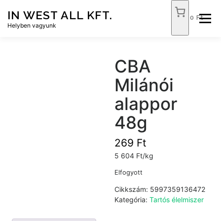
Tovább
IN WEST ALL KFT.
a
0 Ft
Menü
tartalomhoz
Helyben vagyunk
FÓKUSZ ÉLELMISZER
TÓPART ABC
CBA
Milánói
NEMZETI DOHÁNYBOLT
SZOLGÁLTATÁSOK
alappor
48g
KAPCSOLAT
WEB SHOP
269
Ft
5 604 Ft/kg
Elfogyott
Cikkszám:
5997359136472
Kategória:
Tartós élelmiszer