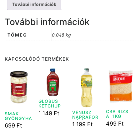
További információk
További információk
TÖMEG
0,048 kg
KAPCSOLÓDÓ TERMÉKEK
GLOBUS
KETCHUP
485 G
CBA RIZS
VÉNUSZ
1 149
Ft
SMAK
A. 1KG
NAPRAFOR
GYÖNGYHA
GÓ ÉTOLAJ
499
Ft
GYMA 290
1 199
Ft
699
Ft
1L
G