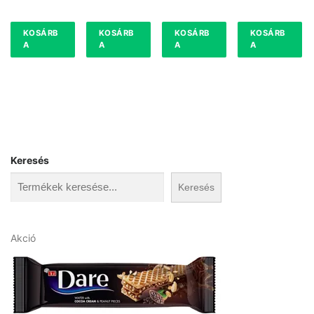
KOSÁRB
KOSÁRB
KOSÁRB
KOSÁRB
A
A
A
A
Keresés
Keresés
A
Akció
k
c
i
ó
s