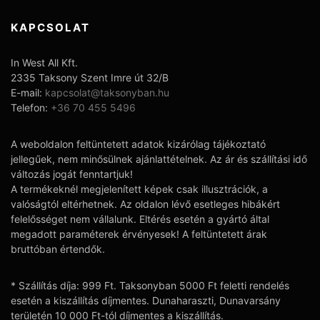
KAPCSOLAT
In West All Kft.
2335 Taksony Szent Imre út 32/B
E-mail:
kapcsolat@taksonyban.hu
Telefon:
+36 70 455 5496
A weboldalon feltüntetett adatok kizárólag tájékoztató
jellegűek, nem minősülnek ajánlattételnek. Az ár és szállítási idő
változás jogát fenntartjuk!
A termékeknél megjelenített képek csak illusztrációk, a
valóságtól eltérhetnek. Az oldalon lévő esetleges hibákért
felelősséget nem vállalunk. Eltérés esetén a gyártó által
megadott paraméterek érvényesek! A feltüntetett árak
bruttóban értendők.
* Szállítás díja: 999 Ft. Taksonyban 5000 Ft feletti rendelés
esetén a kiszállítás díjmentes. Dunaharaszti, Dunavarsány
területén 10 000 Ft-tól díjmentes a kiszállítás.