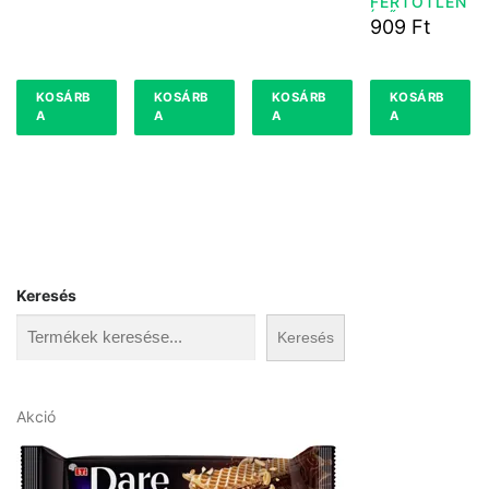
FERTŐTLEN
ÍTŐ KENDŐ
909
Ft
72DB
KOSÁRB
KOSÁRB
KOSÁRB
KOSÁRB
A
A
A
A
Keresés
Keresés
A
Akció
k
c
i