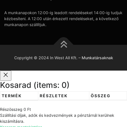
A munkanapokon 12:00-ig leadott rendeléseket 14:00-ig tudjuk
kézbesíteni. A 12:00 után érkezett rendeléseket, a következő
munkanapon szállítjuk.
Copyright © 2024 In West All Kft.
–
Munkatársaknak
Kosarad
(items: 0)
TERMÉK
RÉSZLETEK
ÖSSZEG
T
Részösszeg
0 Ft
e
Szállítási díjak, adók és kedvezmények a pénztárnál kerülnek
r
kiszámításra.