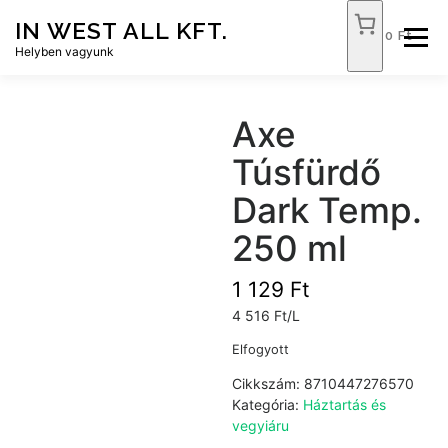
Tovább
IN WEST ALL KFT.
a
0 Ft
Menü
tartalomhoz
Helyben vagyunk
FÓKUSZ ÉLELMISZER
TÓPART ABC
Axe
Túsfürdő
NEMZETI DOHÁNYBOLT
SZOLGÁLTATÁSOK
Dark Temp.
250 ml
KAPCSOLAT
WEB SHOP
1 129
Ft
4 516 Ft/L
Elfogyott
Cikkszám:
8710447276570
Kategória:
Háztartás és
vegyiáru