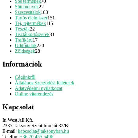
70
termék
Sós termékek
70
22
termék
Sütemények
22
termék
183
Szeszesitalok
183
termék
151
Tartós élelmiszer
151
115
termék
Tej, tejtermékek
115
22
termék
Tészták
22
termék
31
Tisztálkodószerek
31
17
termék
Trafikáru
17
termék
220
Üditőitalok
220
28
termék
Zöldségek
28
termék
Információk
Cégünkről
Általános Szerződési feltételek
Adatvédelmi nyilatkozat
Online vitarendezés
Kapcsolat
In West All Kft.
2335 Taksony Szent Imre út 32/B
E-mail:
kapcsolat@taksonyban.hu
Telefon:
+36 70 455 5496