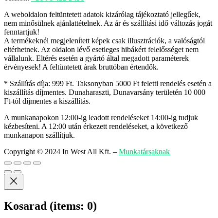
A weboldalon feltüntetett adatok kizárólag tájékoztató jellegűek,
nem minősülnek ajánlattételnek. Az ár és szállítási idő változás jogát
fenntartjuk!
A termékeknél megjelenített képek csak illusztrációk, a valóságtól
eltérhetnek. Az oldalon lévő esetleges hibákért felelősséget nem
vállalunk. Eltérés esetén a gyártó által megadott paraméterek
érvényesek! A feltüntetett árak bruttóban értendők.
* Szállítás díja: 999 Ft. Taksonyban 5000 Ft feletti rendelés esetén a
kiszállítás díjmentes. Dunaharaszti, Dunavarsány területén 10 000
Ft-tól díjmentes a kiszállítás.
A munkanapokon 12:00-ig leadott rendeléseket 14:00-ig tudjuk
kézbesíteni. A 12:00 után érkezett rendeléseket, a következő
munkanapon szállítjuk.
Copyright © 2024 In West All Kft.
–
Munkatársaknak
Kosarad
(items: 0)