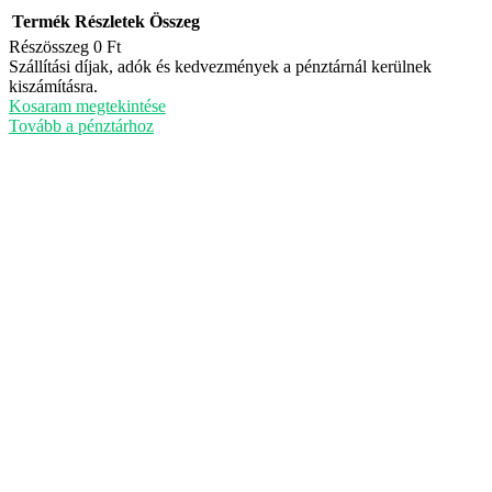
Termék
Részletek
Összeg
Részösszeg
0 Ft
Termékek
Szállítási díjak, adók és kedvezmények a pénztárnál kerülnek
kiszámításra.
a
Kosaram megtekintése
kosárban
Tovább a pénztárhoz